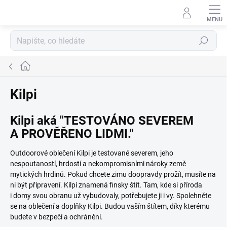
Přejít
na
obsah
Hledat
Domů
Kilpi
Kilpi aká "TESTOVÁNO SEVEREM
A PROVĚŘENO LIDMI."
Outdoorové oblečení Kilpi je testované severem, jeho
nespoutaností, hrdostí a nekompromisními nároky země
mytických hrdinů. Pokud chcete zimu doopravdy prožít, musíte na
ni být připravení. Kilpi znamená finsky štít. Tam, kde si příroda
i domy svou obranu už vybudovaly, potřebujete ji i vy. Spolehněte
se na oblečení a doplňky Kilpi. Budou vaším štítem, díky kterému
budete v bezpečí a ochráněni.