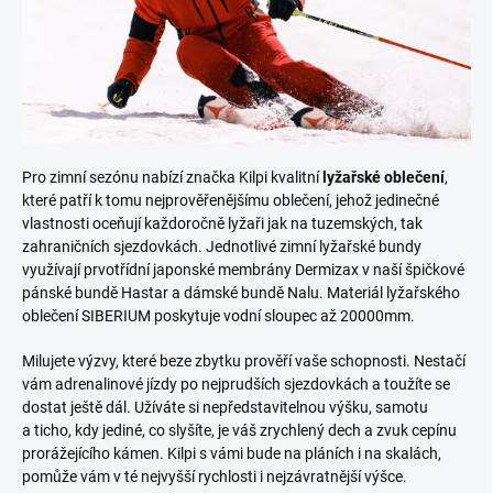
Pro zimní sezónu nabízí značka Kilpi kvalitní
lyžařské oblečení
,
které patří k tomu nejprověřenějšímu oblečení, jehož jedinečné
vlastnosti oceňují každoročně lyžaři jak na tuzemských, tak
zahraničních sjezdovkách. Jednotlivé zimní lyžařské bundy
využívají prvotřídní japonské membrány
Dermizax
v naší špičkové
pánské bundě
Hastar
a dámské bundě
Nalu
. Materiál lyžařského
oblečení SIBERIUM poskytuje vodní sloupec až 20000mm.
Milujete výzvy, které beze zbytku prověří vaše schopnosti. Nestačí
vám adrenalinové jízdy po nejprudších sjezdovkách a toužíte se
dostat ještě dál. Užíváte si nepředstavitelnou výšku, samotu
a ticho, kdy jediné, co slyšíte, je váš zrychlený dech a zvuk cepínu
prorážejícího kámen. Kilpi s vámi bude na pláních i na skalách,
pomůže vám v té nejvyšší rychlosti i nejzávratnější výšce.