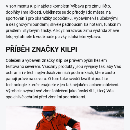
V sortimentu Kilpi najdete kompletní výbavu pro zimu i léto,
doplňky i maličkosti. Obléknete se do přírody i do města, na
sportování i pro okamžiky odpočinku. Vybavíme vás účelovými
a designovými bundami, skvěle padnoucími kalhotami, funkčním
prádlem i stylovými tričky. A když mrazivou zimu vystřídá žhavé
léto, vytáhnete k vodě naše plavky i další letní výbavu.
PŘÍBĚH ZNAČKY KILPI
Oblečení a vybavení značky Kilpi se právem pyšní heslem
testováno severem. Všechny produkty jsou vyvíjeny tak, aby Vás
ochránili i v těch nejtvrdších zimních podmínkách, které často
panují právě na severu. O tom také svědčí kvalitní použité
technologie, které nenajdete v jen tak nějakém laciném oblečení.
Výrobci nazývají své zimní oblečení jako finský štít, který Vás
spolehlivě ochrání před zimními podmínkami.