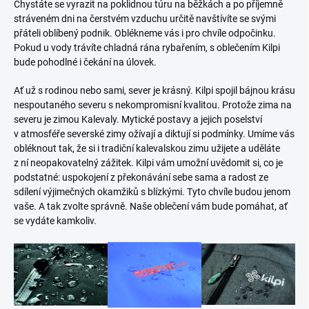
Chystáte se vyrazit na poklidnou túru na běžkách a po příjemně
stráveném dni na čerstvém vzduchu určitě navštívíte se svými
přáteli oblíbený podnik. Oblékneme vás i pro chvíle odpočinku.
Pokud u vody trávíte chladná rána rybařením, s oblečením Kilpi
bude pohodlné i čekání na úlovek.
Ať už s rodinou nebo sami, sever je krásný. Kilpi spojil bájnou krásu
nespoutaného severu s nekompromisní kvalitou. Protože zima na
severu je zimou Kalevaly. Mytické postavy a jejich poselství
v atmosféře severské zimy ožívají a diktují si podmínky. Umíme vás
obléknout tak, že si i tradiční kalevalskou zimu užijete a uděláte
z ní neopakovatelný zážitek. Kilpi vám umožní uvědomit si, co je
podstatné: uspokojení z překonávání sebe sama a radost ze
sdílení výjimečných okamžiků s blízkými. Tyto chvíle budou jenom
vaše. A tak zvolte správně. Naše oblečení vám bude pomáhat, ať
se vydáte kamkoliv.