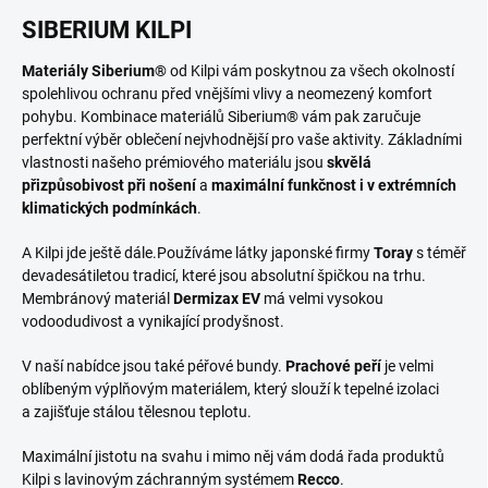
SIBERIUM KILPI
Materiály Siberium®
od Kilpi vám poskytnou za všech okolností
spolehlivou ochranu před vnějšími vlivy a neomezený komfort
pohybu. Kombinace materiálů Siberium® vám pak zaručuje
perfektní výběr oblečení nejvhodnější pro vaše aktivity. Základními
vlastnosti našeho prémiového materiálu jsou
skvělá
přizpůsobivost při nošení
a
maximální funkčnost i v extrémních
klimatických podmínkách
.
A Kilpi jde ještě dále.Používáme látky japonské firmy
Toray
s téměř
devadesátiletou tradicí, které jsou absolutní špičkou na trhu.
Membránový materiál
Dermizax EV
má velmi vysokou
vodoodudivost a vynikající prodyšnost.
V naší nabídce jsou také péřové bundy.
Prachové peří
je velmi
oblíbeným výplňovým materiálem, který slouží k tepelné izolaci
a zajišťuje stálou tělesnou teplotu.
Maximální jistotu na svahu i mimo něj vám dodá řada produktů
Kilpi s lavinovým záchranným systémem
Recco
.