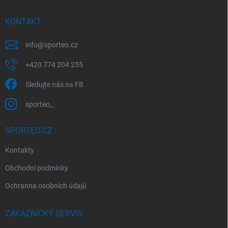
t
í
KONTAKT
info
@
sporteo.cz
+420 774 204 255
Sledujte nás na FB
sporteo_
SPORTEO.CZ
Kontakty
Obchodní podmínky
Ochranna osobních údajů
ZÁKAZNICKÝ SERVIS