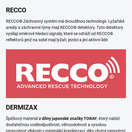
RECCO
RECCO® Záchranný systém má dvoudílnou technologii. Lyžařské
areály a záchranné týmy mají RECCO® detektory. Tyto detektory
vysílají směrové hledací signály, které se odráží od RECCO®
reflektorů jenž na sobě mají lyžaři, jezdci a jiní aktivní lidé.
DERMIZAX
Špičkový materiál
z dílny japonské značky TORAY
, který nabízí
dostatečnou voděodpudivost, větruodolnost a vysokou
propustnot vlhkosti s minimální kondenzací, díky chytré neporézní