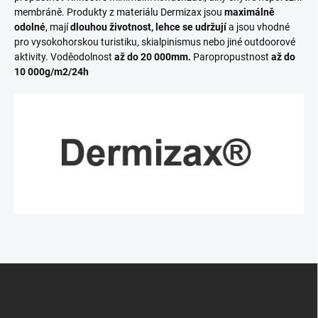
membráně. Produkty z materiálu Dermizax jsou
maximálně
odolné
, mají
dlouhou životnost,
lehce se udržují
a jsou vhodné
pro vysokohorskou turistiku, skialpinismus nebo jiné outdoorové
aktivity. Voděodolnost
až do 20 000mm.
Paropropustnost
až do
10 000g/m2/24h
Z
á
p
a