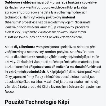
Outdoorové oblečení
musí být v první řadě funkční a spolehlivé.
Základem pro kvalitní outdoorové oblečení Kilpi je kvalita
zpracování, propracované detaily a volba nejvhodnějších
technologií. Námi vytvořený pokrokový
materiál
Siberium®
prošel více než desetiletým vývojem. Siberium®
využívá princip vrstvení laminátů, je velmi pevný, prodyšný
a elastický. Díky těmto vlastnostem dokážou naše zimní
a softshellové bundy nahradit několik vrstev oblečení.
Materiály
Siberium®
vám poskytnou spolehlivou ochranu před
vnějšími vlivy a neomezený komfort pohybu. Množství variant
materiálu Siberium® zaručuje výběr bundy nejvhodnější pro vaše
aktivity. Základními vlastnosti našeho prémiového materiálu jsou
bezkonkurenční
přizpůsobivost při nošení a maximální funkčnost
i v extrémních podmínkách
. A Kilpi jde ještě dále. Námi používané
látky japonské firmy Toray s téměř devadesátiletou tradicí jsou
absolutní špičkou na trhu. Maximální jistotu na svahu i mimo něj
vám dodá řada produktů Kilpi s lavinovým záchranným systémem
Recco.
Použité Technologie Kilpi