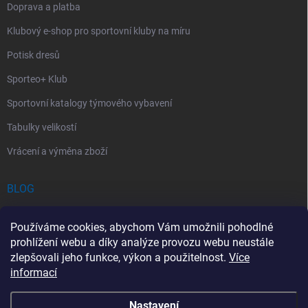
Doprava a platba
Klubový e-shop pro sportovní kluby na míru
Potisk dresů
Sporteo+ Klub
Sportovní katalogy týmového vybavení
Tabulky velikostí
Vrácení a výměna zboží
BLOG
Chladící Sprej pro Sportovce: První Pomoc při Sportovních Úrazech
Používáme cookies, abychom Vám umožnili pohodlné
Povinný obsah autolékárničky v roce 2026: co musí obsahovat a na
prohlížení webu a díky analýze provozu webu neustále
co si dát pozor
zlepšovali jeho funkce, výkon a použitelnost.
Více
informací
Sportovní lékárnička: Jak si vybrat a co by měla obsahovat?
Nastavení