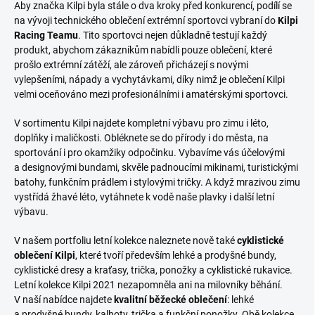
Aby značka Kilpi byla stále o dva kroky před konkurencí, podílí se
na vývoji technického oblečení extrémní sportovci vybraní do
Kilpi
Racing Teamu
. Tito sportovci nejen důkladně testují každý
produkt, abychom zákazníkům nabídli pouze oblečení, které
prošlo extrémní zátěží, ale zároveň přicházejí s novými
vylepšeními, nápady a vychytávkami, díky nimž je oblečení Kilpi
velmi oceňováno mezi profesionálními i amatérskými sportovci.
V sortimentu Kilpi najdete kompletní výbavu pro zimu i léto,
doplňky i maličkosti. Obléknete se do přírody i do města, na
sportování i pro okamžiky odpočinku. Vybavíme vás účelovými
a designovými bundami, skvěle padnoucími mikinami, turistickými
batohy, funkčním prádlem i stylovými tričky. A když mrazivou zimu
vystřídá žhavé léto, vytáhnete k vodě naše plavky i další letní
výbavu.
V našem portfoliu letní kolekce naleznete nově také
cyklistické
oblečení Kilpi
, které tvoří především lehké a prodyšné bundy,
cyklistické dresy a kraťasy, trička, ponožky a cyklistické rukavice.
Letní kolekce Kilpi 2021 nezapomněla ani na milovníky běhání.
V naší nabídce najdete
kvalitní běžecké oblečení
: lehké
a prodyšné bundy, kalhoty, trička a funkční ponožky. Obě kolekce