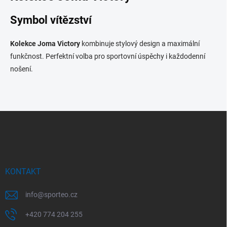
á
d
Symbol vítězství
a
c
í
Kolekce Joma Victory
kombinuje stylový design a maximální
p
funkčnost. Perfektní volba pro sportovní úspěchy i každodenní
r
nošení.
v
k
y
v
ý
Z
p
á
i
p
s
u
a
t
í
KONTAKT
info
@
sporteo.cz
+420 774 204 255