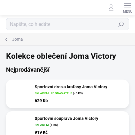
Přejít
na
obsah
Hledat
Joma
Kolekce oblečení Joma Victory
Nejprodávanější
Sportovní dres a kraťasy Joma Victory
SKLADEM U DODAVATELE
(>5 KS)
629 Kč
Sportovní souprava Joma Victory
SKLADEM
(1 KS)
919 Kč