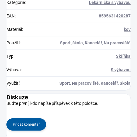
Kategorie
:
Lékárnička s výbavou
EAN
:
8595631420287
Materiál
:
kov
Použití
:
Sport
,
škola
,
Kancelář
,
Na pracoviště
Typ
:
Skříňka
Výbava
:
S výbavou
Využití
:
Sport, Na pracoviště, Kancelář, Škola
Diskuze
Buďte první, kdo napíše příspěvek k této položce.
Přidat komentář