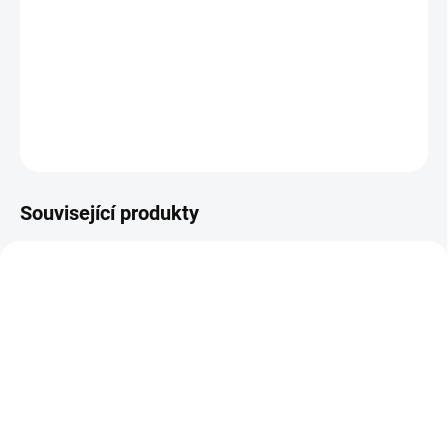
Nástěnná lékárnička s náplní ZÁKLADNÍ pro použití v
průmyslových a administrativních prostorách.
DETAILNÍ INFORMACE
ZEPTAT SE
Související produkty
SKLADEM
DO 5 DNŮ
(1 KS)
(>5 KS)