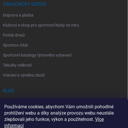
ZÁKAZNICKÝ SERVIS
Doprava a platba
Klubový e-shop pro sportovní kluby na míru
Potisk dresů
Sporteo+ Klub
Sportovní katalogy týmového vybavení
Tabulky velikostí
Vrácení a výměna zboží
BLOG
Chladící Sprej pro Sportovce: První Pomoc při Sportovních Úrazech
Používáme cookies, abychom Vám umožnili pohodlné
Povinný obsah autolékárničky v roce 2026: co musí obsahovat a na
prohlížení webu a díky analýze provozu webu neustále
co si dát pozor
zlepšovali jeho funkce, výkon a použitelnost.
Více
informací
Sportovní lékárnička: Jak si vybrat a co by měla obsahovat?