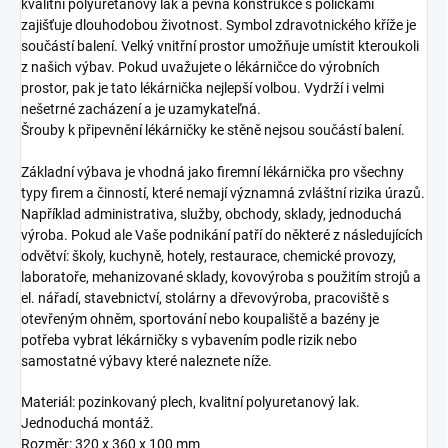
kvalitní polyuretanový lak a pevná konstrukce s poličkami
zajišťuje dlouhodobou životnost. Symbol zdravotnického kříže je
součástí balení. Velký vnitřní prostor umožňuje umístit kteroukoli
z našich výbav. Pokud uvažujete o lékárničce do výrobních
prostor, pak je tato lékárnička nejlepší volbou. Vydrží i velmi
nešetrné zacházení a je uzamykateľná.
Šrouby k připevnění lékárničky ke stěně nejsou součástí balení.
Základní výbava je vhodná jako firemní lékárnička pro všechny
typy firem a činností, které nemají významná zvláštní rizika úrazů.
Například administrativa, služby, obchody, sklady, jednoduchá
výroba. Pokud ale Vaše podnikání patří do některé z následujících
odvětví: školy, kuchyně, hotely, restaurace, chemické provozy,
laboratoře, mehanizované sklady, kovovýroba s použitím strojů a
el. nářadí, stavebnictví, stolárny a dřevovýroba, pracoviště s
otevřeným ohněm, sportování nebo koupaliště a bazény je
potřeba vybrat lékárničky s vybavením podle rizik nebo
samostatné výbavy které naleznete níže.
Materiál: pozinkovaný plech, kvalitní polyuretanový lak.
Jednoduchá montáž.
Rozměr: 320 x 360 x 100 mm