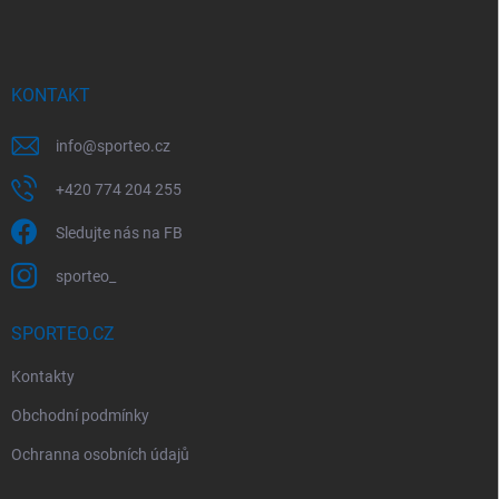
p
a
t
í
KONTAKT
info
@
sporteo.cz
+420 774 204 255
Sledujte nás na FB
sporteo_
SPORTEO.CZ
Kontakty
Obchodní podmínky
Ochranna osobních údajů