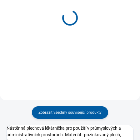
Výbava lékárničky
Tejpovací páska
STANDARD
TEMTEX kinesio tape
Classic 5cm x 5m
639 Kč
279 Kč
Detail
Detail
Výbava lékárničky Standard je
vhodná pro školy, firmy, obchod,
Pružná bavlněná tejpovací páska
prodejnu, nevýrobní provoz,...
s mimořádnou lepivostí, která se
aplikuje na poraněný nebo...
Zobrazit všechny související produkty
Nástěnná plechová lékárnička pro použití v průmyslových a
administrativních prostorách. Materiál - pozinkovaný plech,