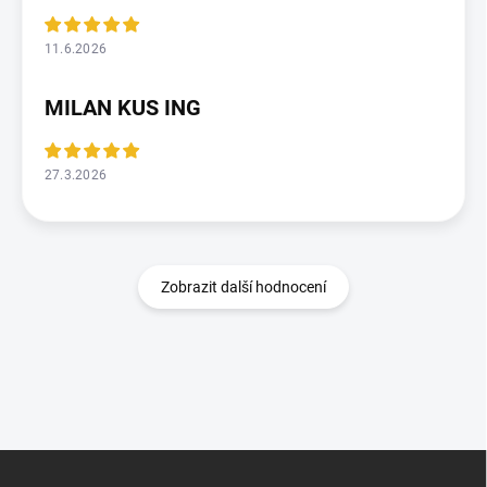
11.6.2026
MILAN KUS ING
27.3.2026
Zobrazit další hodnocení
Z
á