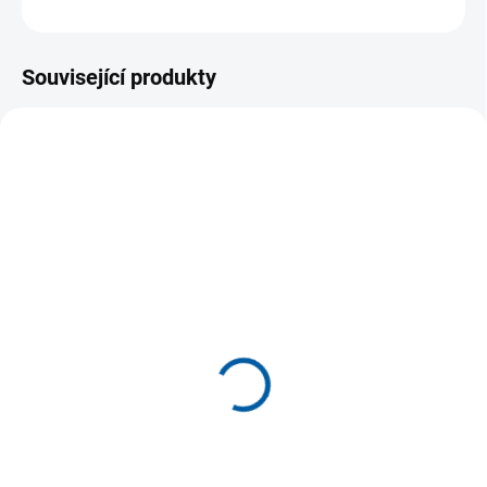
ZEPTAT SE
Související produkty
DO 10 DNŮ
MOMENTÁLNĚ NEDOSTUPNÉ
Tepláková souprava
Tepláková souprava
bavlněná JOMA Jungle
JOMA Danubio II
1 349 Kč
1 019 Kč
Detail
Detail
Tepláková souprava JOMA
Pánská/chlapecká tepláková