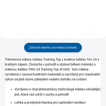
Jungle se skládá z mikiny s
souprava. Skládá se z mikiny na
kapucí se zapínáním na dlouhý
zip a dlouhých kalhot. Navrženy
zip a tepláků s...
tak,...
Zobrazit všechny související produkty
Tréninková mikina Adidas Training Top z kolekce Adidas Tiro 24 s
krátkým ziipem. Zůstaňte v pohodlí a stylové během tréninků s
mikinou Adidas TIRO 24 Training Top IS1042. Tato mikina
vyrobená z vysoce kvalitních materiálů a navržená pro maximální
výkon se jistě stane základem vašeho šatníku na cvičení.
Vyrobeno s charakteristickou technologií Adidas odvádějící
pot, která vás udrží v suchu a pohodlí
Lehká a prodyšná tkanina pro optimální ventilaci