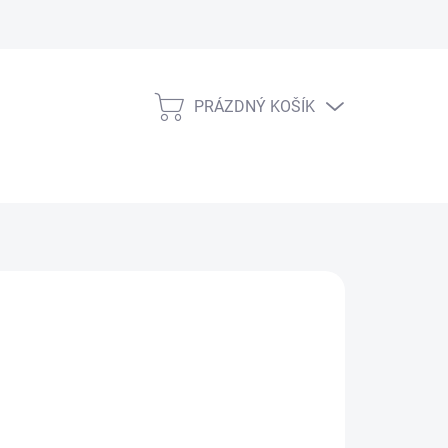
PRÁZDNÝ KOŠÍK
NÁKUPNÍ
KOŠÍK