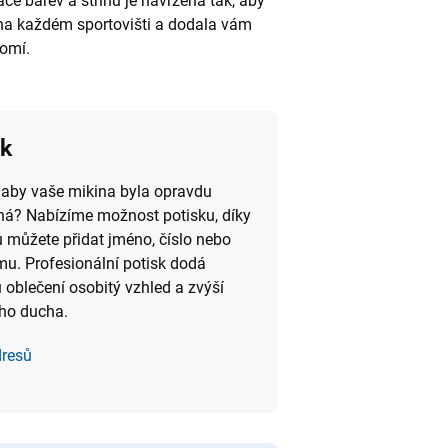
e barev a střihů je navržena tak, aby
 na každém sportovišti a dodala vám
omí.
sk
 aby vaše mikina byla opravdu
ná? Nabízíme možnost potisku, díky
 můžete přidat jméno, číslo nebo
mu. Profesionální potisk dodá
oblečení osobitý vzhled a zvýší
ho ducha.
dresů