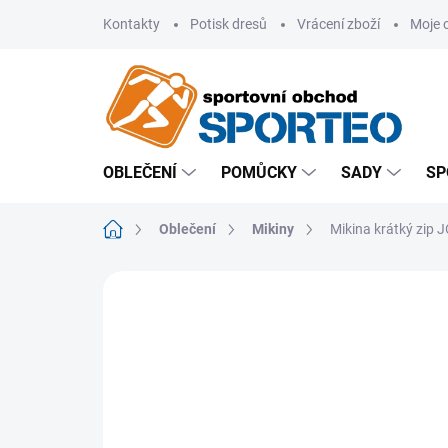
Přejít
Kontakty
Potisk dresů
Vrácení zboží
Moje 
na
obsah
OBLEČENÍ
POMŮCKY
SADY
SP
Domů
Oblečení
Mikiny
Mikina krátký zip 
ZNAČKA:
JOMA