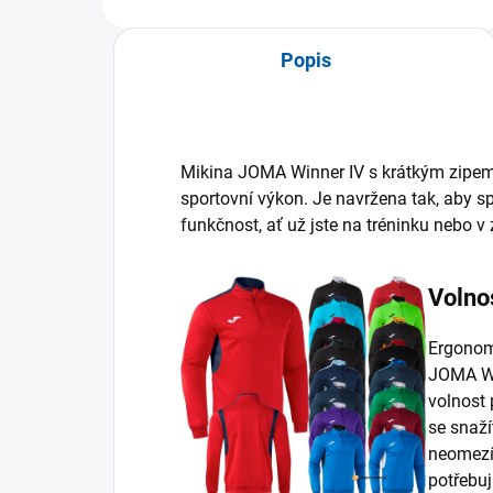
Popis
Mikina JOMA Winner IV s krátkým zipem
sportovní výkon. Je navržena tak, aby s
funkčnost, ať už jste na tréninku nebo v 
Volno
Ergonomi
JOMA Wi
volnost 
se snaží
neomezí.
potřebu