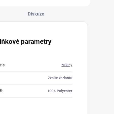
Diskuze
lňkové parametry
rie
:
Mikiny
Zvolte variantu
ál
:
100% Polyester