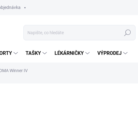
objednávka
Hledat
ORTY
TAŠKY
LÉKÁRNIČKY
VÝPRODEJ
JOMA Winner IV
599 Kč
Měrná
ZVOLTE VARIANTU
cena: