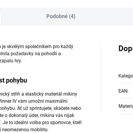
Podobné (4)
 je skvělým společníkem pro každý
Dop
plnila požadavky na pohodlí a
zápalu hry.
Katego
st pohybu
EAN
:
cký střih a elastický materiál mikiny
nner IV vám umožní maximální
Materi
pohybu. Ať už sprintujete, skáčete nebo
te o dokonalý úder, mikina vás nijak
 Je to ideální volba pro sportovce, kteří
jí neomezenou mobilitu.