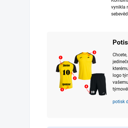
Kombinac
vynikla
sebevěd
Poti
Chcete,
jedineč
kterému
logo tý
vašemu 
týmové
potisk 