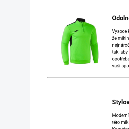
Odoln
Vysoce k
že mikin
nejnároč
tak, aby
opotřebe
vaší spo
Stylo
Moderní 
této mik