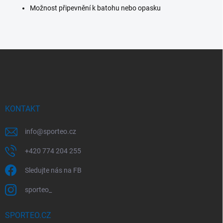
Možnost připevnění k batohu nebo opasku
Z
á
p
a
t
í
KONTAKT
info
@
sporteo.cz
+420 774 204 255
Sledujte nás na FB
sporteo_
SPORTEO.CZ