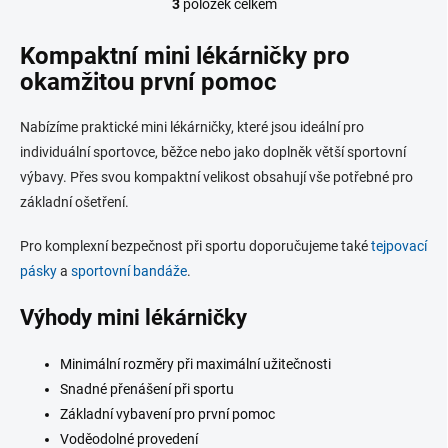
3
položek celkem
O
v
l
Kompaktní mini lékárničky pro
á
okamžitou první pomoc
d
a
c
Nabízíme praktické mini lékárničky, které jsou ideální pro
í
individuální sportovce, běžce nebo jako doplněk větší sportovní
p
výbavy. Přes svou kompaktní velikost obsahují vše potřebné pro
r
v
základní ošetření.
k
y
Pro komplexní bezpečnost při sportu doporučujeme také
tejpovací
v
pásky
a
sportovní bandáže
.
ý
p
Výhody mini lékárničky
i
s
u
Minimální rozměry při maximální užitečnosti
Snadné přenášení při sportu
Základní vybavení pro první pomoc
Voděodolné provedení