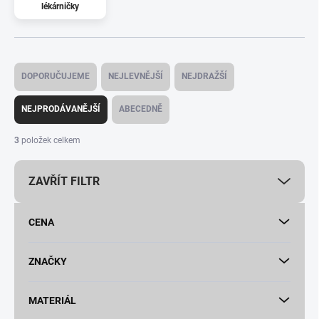
lékárničky
Ř
a
DOPORUČUJEME
NEJLEVNĚJŠÍ
NEJDRAŽŠÍ
z
e
NEJPRODÁVANĚJŠÍ
ABECEDNĚ
n
í
3
položek celkem
p
r
ZAVŘÍT FILTR
o
d
u
CENA
k
t
ů
ZNAČKY
MATERIÁL