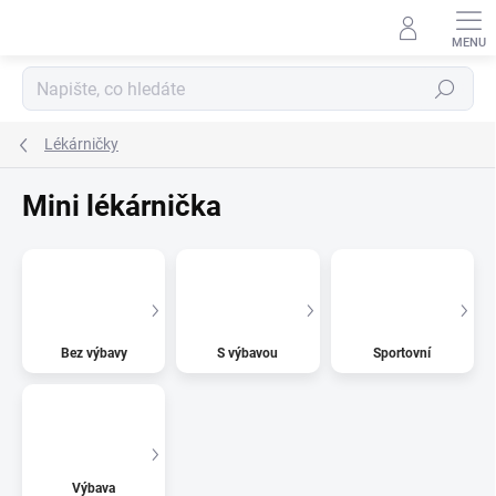
Přejít
na
obsah
Hledat
Lékárničky
Mini lékárnička
Bez výbavy
S výbavou
Sportovní
Výbava