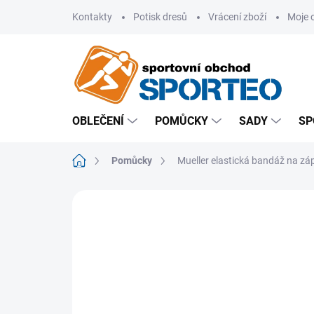
Přejít
Kontakty
Potisk dresů
Vrácení zboží
Moje 
na
obsah
OBLEČENÍ
POMŮCKY
SADY
SP
Domů
Pomůcky
Mueller elastická bandáž na záp
ZNAČKA:
MUELLER SPORTS MEDICINE