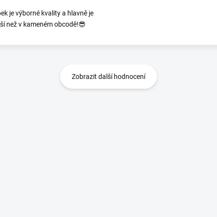
ek je výborné kvality a hlavně je
jší než v kameném obcodě!😎
Zobrazit další hodnocení