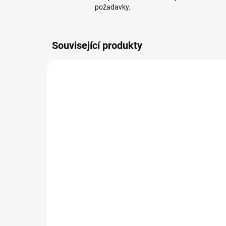
požadavky.
Související produkty
MOMENTÁLNĚ NEDOSTUPNÉ
Mueller podpora chodidla
Th
při plantární fasciitidě
Adjust-to-Fit
od
899 Kč