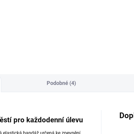
Detail
Detai
abilitační pomůcka pro
stí a předloktí určená k léčbě
Masážní míček ježek Rehabiq 
sového a golfového lokte i...
univerzální pomůcka pro uvol
svalů a fascií. Masážní
výstupky...
Podobné (4)
Dop
ěstí pro každodenní úlevu
ná elastická bandáž určená ke zpevnění