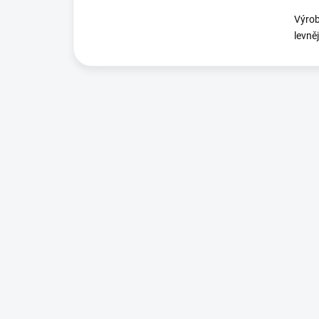
Výrob
levně