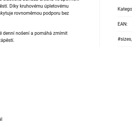
pěstí. Díky kruhovému úpletovému
Katego
poskytuje rovnoměrnou podporu bez
EAN
:
né denní nošení a pomáhá zmírnit
#sizes
ápěstí.
ál