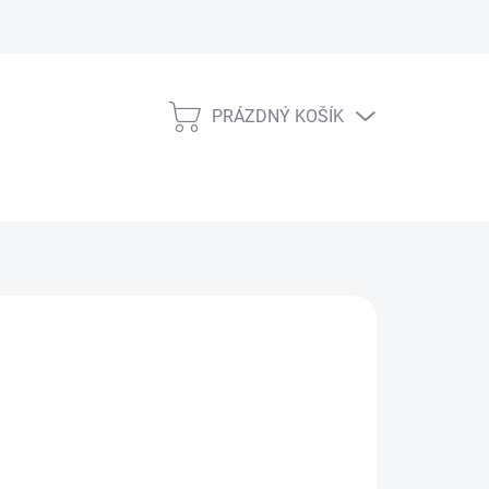
PRÁZDNÝ KOŠÍK
NÁKUPNÍ
KOŠÍK