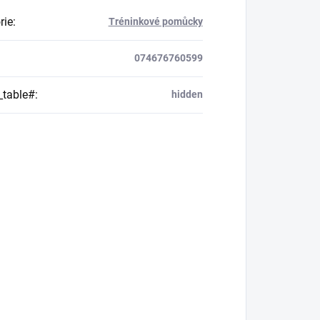
rie
:
Tréninkové pomůcky
074676760599
_table#
:
hidden