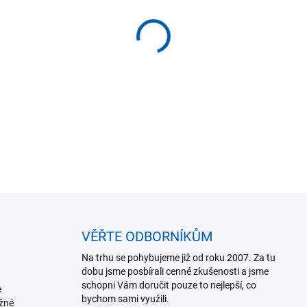
MŮŽEME DORUČIT DO:
ZVOLTE
−
+
Elastická bandáž na zápěstí
ztuhlosti a přetížení. Přesně
DETAILNÍ INFORMACE
VĚŘTE ODBORNÍKŮM
Na trhu se pohybujeme již od roku 2007. Za tu
dobu jsme posbírali cenné zkušenosti a jsme
schopni Vám doručit pouze to nejlepší, co
e
bychom sami využili.
ožné