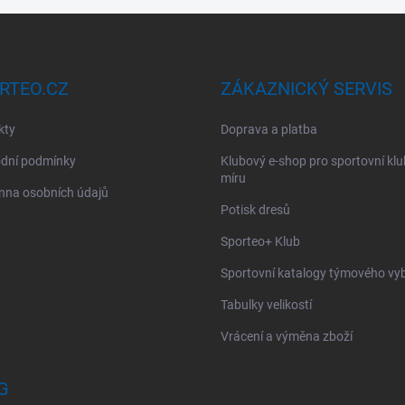
RTEO.CZ
ZÁKAZNICKÝ SERVIS
kty
Doprava a platba
dní podmínky
Klubový e-shop pro sportovní kl
míru
nna osobních údajů
Potisk dresů
Sporteo+ Klub
Sportovní katalogy týmového vy
Tabulky velikostí
Vrácení a výměna zboží
G