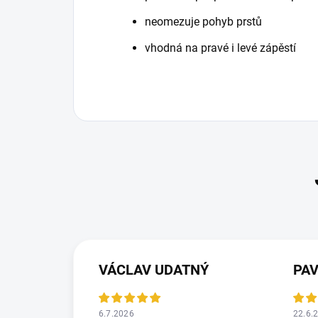
neomezuje pohyb prstů
vhodná na pravé i levé zápěstí
VÁCLAV UDATNÝ
PA
6.7.2026
22.6.