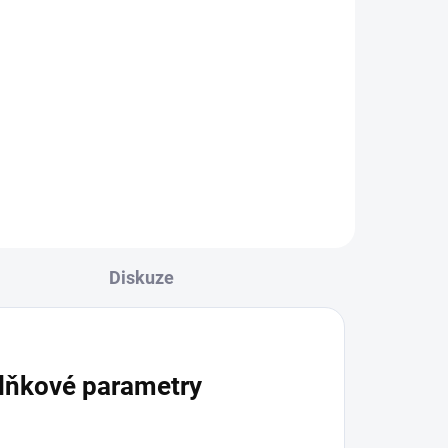
Detail
l
Neoprenová bandáž na loket s
je
nastavitelnou kompresí pro
nění
zpevnění a prohřátí kloubu.
Vhodná při...
Diskuze
lňkové parametry