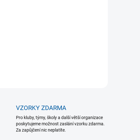
 VARIANTU
MOŽNOSTI DORUČENÍ
Přidat do košíku
poskytuje rovnoměrnou podporu při bolestech,
 kopíruje tvar ruky a neomezuje pohyb prstů.
ZEPTAT SE
VZORKY ZDARMA
Pro kluby, týmy, školy a další větší organizace
poskytujeme možnost zaslání vzorku zdarma.
Za zapůjčení nic neplatíte.