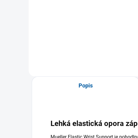
Detail
Reh
zápě
Noční podpora chodidla při
teni
plantární fasciitidě pomáhá
snižovat bolest paty a ranní
ztuhlost....
Popis
Lehká elastická opora záp
Mueller Elastic Wrist Support je pohodl