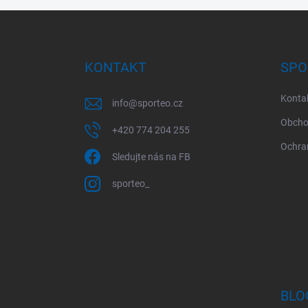
Z
á
p
a
KONTAKT
SPO
t
í
Konta
info
@
sporteo.cz
Obcho
+420 774 204 255
Ochra
Sledujte nás na FB
sporteo_
BLO