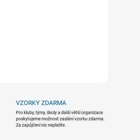
 VARIANTU
MOŽNOSTI DORUČENÍ
Přidat do košíku
ZEPTAT SE
VZORKY ZDARMA
Pro kluby, týmy, školy a další větší organizace
poskytujeme možnost zaslání vzorku zdarma.
Za zapůjčení nic neplatíte.