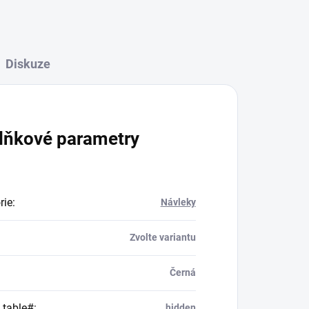
Diskuze
lňkové parametry
rie
:
Návleky
Zvolte variantu
Černá
_table#
:
hidden