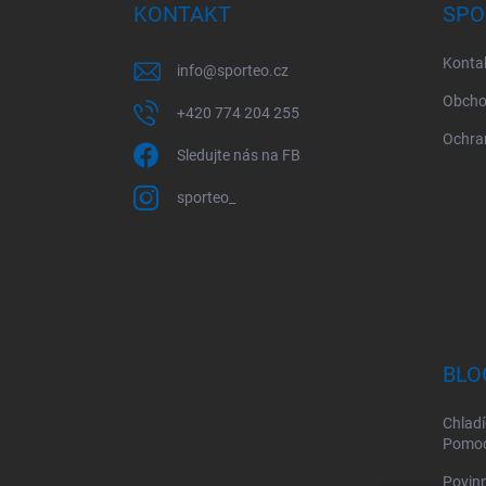
a
KONTAKT
SPO
t
í
Konta
info
@
sporteo.cz
Obcho
+420 774 204 255
Ochra
Sledujte nás na FB
sporteo_
BLO
Chladí
Pomoc 
Povinn