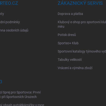
RTEO.CZ
ZÁKAZNICKÝ SERVIS
kty
Doprava a platba
dní podmínky
Klubový e-shop pro sportovní kl
míru
nna osobních údajů
Potisk dresů
Sporteo+ Klub
Sportovní katalogy týmového vy
Tabulky velikostí
Vrácení a výměna zboží
G
cí Sprej pro Sportovce: První
při Sportovních Úrazech
ý obsah autolékárničky v roce