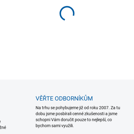
VELIKOST
MŮŽEME DORUČIT DO:
ZVOLTE
−
+
DETAILNÍ INFORMACE
VĚŘTE ODBORNÍKŮM
Na trhu se pohybujeme již od roku 2007. Za tu
dobu jsme posbírali cenné zkušenosti a jsme
schopni Vám doručit pouze to nejlepší, co
e
bychom sami využili.
ožné