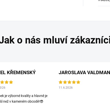
VEL KŘEMENSKÝ
2026
11.6.2026
ek je výborné kvality a hlavně je
jší než v kameném obcodě!😎