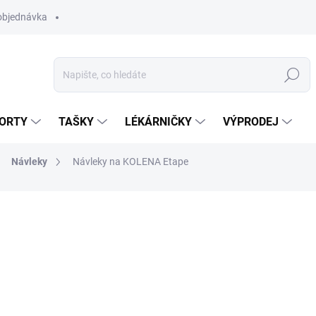
objednávka
Hledat
ORTY
TAŠKY
LÉKÁRNIČKY
VÝPRODEJ
Návleky
Návleky na KOLENA Etape
499 Kč
Měrná
ZVOLTE VARIANTU
cena:
BARVA