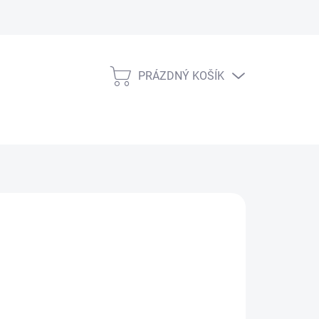
PRÁZDNÝ KOŠÍK
NÁKUPNÍ
KOŠÍK