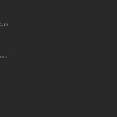
uby na
bavení