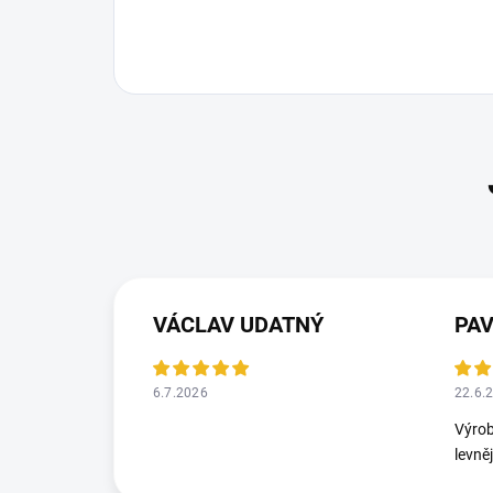
VÁCLAV UDATNÝ
PA
6.7.2026
22.6.
Výrob
levně