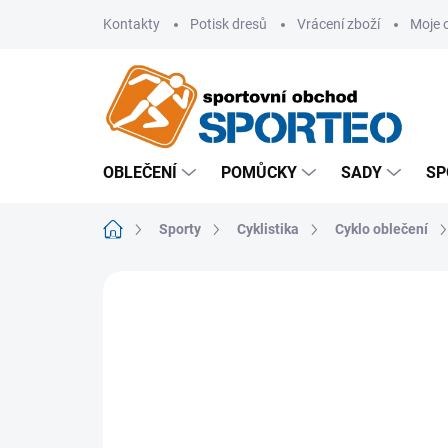
Přejít
Kontakty
Potisk dresů
Vrácení zboží
Moje 
na
obsah
OBLEČENÍ
POMŮCKY
SADY
SP
Domů
Sporty
Cyklistika
Cyklo oblečení
ZNAČKA:
ETAPE