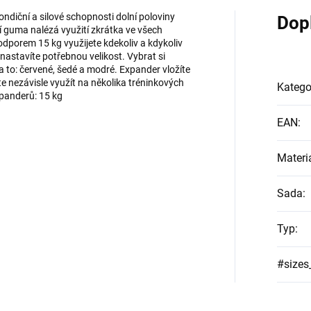
ondiční a silové schopnosti dolní poloviny
Dop
cí guma nalézá využití zkrátka ve všech
dporem 15 kg využijete kdekoliv a kdykoliv
 nastavíte potřebnou velikost. Vybrat si
 to: červené, šedé a modré. Expander vložíte
e nezávisle využít na několika tréninkových
Katego
panderů: 15 kg
EAN
:
Materi
Sada
:
Typ
:
#sizes