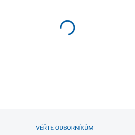
MOŽNOSTI DORUČENÍ
−
+
Tréninkový expander pro posí
kg.
DETAILNÍ INFORMACE
VĚŘTE ODBORNÍKŮM