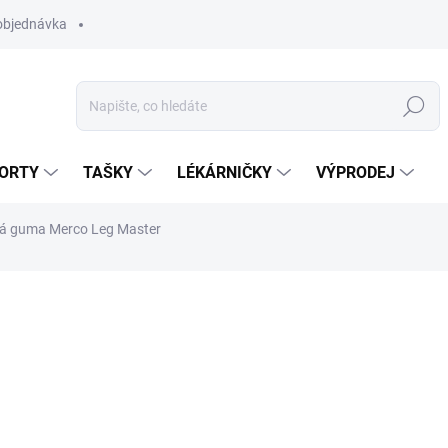
objednávka
Hledat
ORTY
TAŠKY
LÉKÁRNIČKY
VÝPRODEJ
á guma Merco Leg Master
259 Kč
Měrná
ZVOLTE VARIANTU
cena:
BARVA