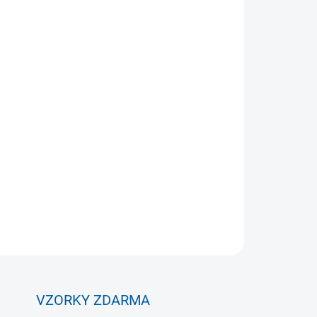
Přidat do košíku
lení dolní poloviny těla. Délka 35 cm, odpor 15
ZEPTAT SE
VZORKY ZDARMA