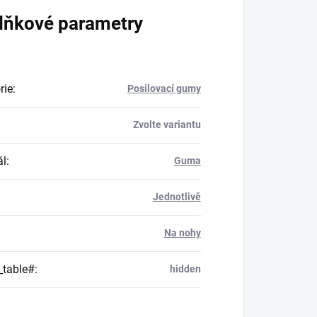
lňkové parametry
rie
:
Posilovací gumy
Zvolte variantu
ál
:
Guma
Jednotlivě
Na nohy
_table#
:
hidden