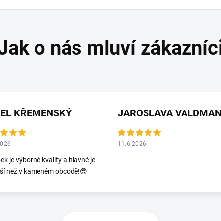
VEL KŘEMENSKÝ
2026
11.6.2026
ek je výborné kvality a hlavně je
jší než v kameném obcodě!😎