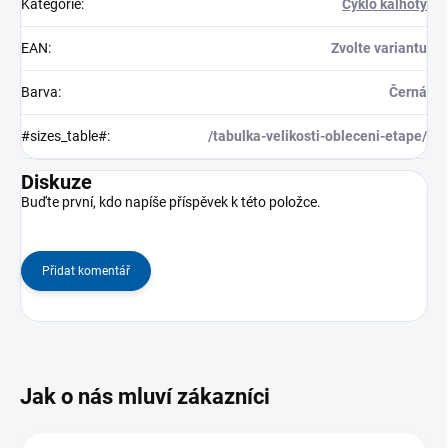
Kategorie
:
Cyklo kalhoty
EAN
:
Zvolte variantu
Barva
:
Černá
#sizes_table#
:
/tabulka-velikosti-obleceni-etape/
Diskuze
Buďte první, kdo napíše příspěvek k této položce.
Přidat komentář