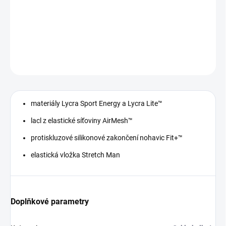
−
+
Přidat do košíku
DETAILNÍ INFORMACE
ZEPTAT SE
materiály Lycra Sport Energy a Lycra Lite™
lacl z elastické síťoviny AirMesh™
protiskluzové silikonové zakončení nohavic Fit+™
elastická vložka Stretch Man
Doplňkové parametry