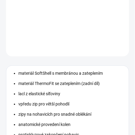
MOŽNOSTI DORUČENÍ
−
+
Přidat do košíku
DETAILNÍ INFORMACE
ZEPTAT SE
materiál SoftShell s membránou a zateplením
materiál ThermoFit se zateplením (zadní díl)
lacl z elastické síťoviny
vpředu zip pro větší pohodlí
zipy na nohavicích pro snadné oblékání
anatomické provedení kolen
protiskluzové zakončení nohavic