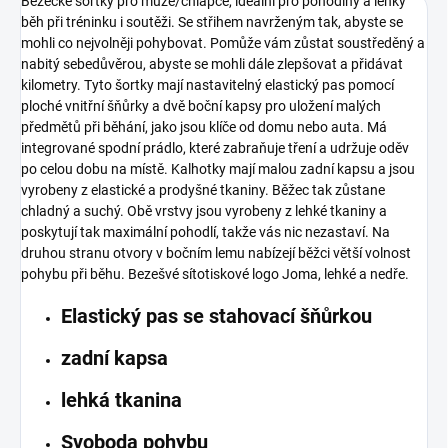
Běžecké šortky pro muže/chlapce, ideální pro pohodlný a lehký
běh při tréninku i soutěži.
Se střihem navrženým tak, abyste se
mohli co nejvolněji pohybovat.
Pomůže vám zůstat soustředěný a
nabitý sebedůvěrou, abyste se mohli dále zlepšovat a přidávat
kilometry.
Tyto šortky mají nastavitelný elastický pas pomocí
ploché vnitřní šňůrky a dvě boční kapsy pro uložení malých
předmětů při běhání, jako jsou klíče od domu nebo auta.
Má
integrované spodní prádlo, které zabraňuje tření a udržuje oděv
po celou dobu na místě.
Kalhotky mají malou zadní kapsu a jsou
vyrobeny z elastické a prodyšné tkaniny.
Běžec tak zůstane
chladný a suchý.
Obě vrstvy jsou vyrobeny z lehké tkaniny a
poskytují tak maximální pohodlí, takže vás nic nezastaví.
Na
druhou stranu otvory v bočním lemu nabízejí běžci větší volnost
pohybu při běhu.
Bezešvé sítotiskové logo Joma, lehké a nedře.
Elastický pas se stahovací šňůrkou
zadní kapsa
lehká tkanina
Svoboda pohybu