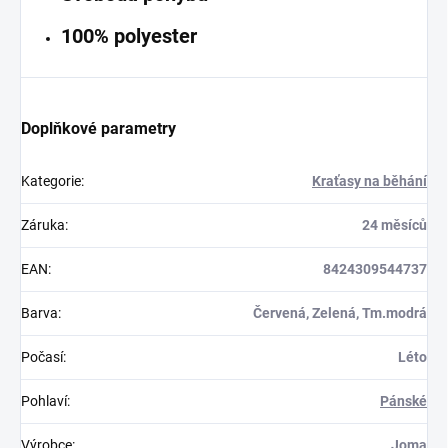
100% polyester
Doplňkové parametry
Kategorie
:
Kraťasy na běhání
Záruka
:
24 měsíců
EAN
:
8424309544737
Barva
:
Červená, Zelená, Tm.modrá
Počasí
:
Léto
Pohlaví
:
Pánské
Výrobce
:
Joma