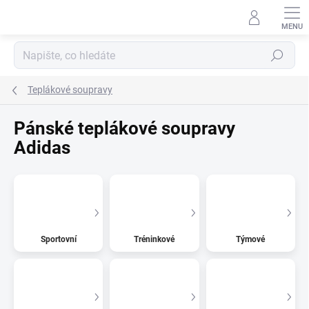
Přejít
na
obsah
Hledat
Teplákové soupravy
Pánské teplákové soupravy
Adidas
Sportovní
Tréninkové
Týmové