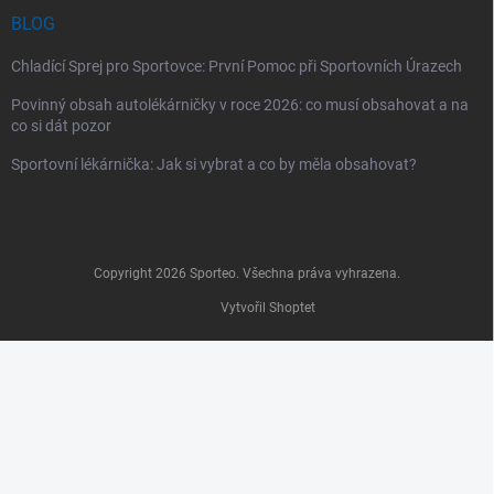
BLOG
Chladící Sprej pro Sportovce: První Pomoc při Sportovních Úrazech
Povinný obsah autolékárničky v roce 2026: co musí obsahovat a na
co si dát pozor
Sportovní lékárnička: Jak si vybrat a co by měla obsahovat?
Copyright 2026
Sporteo
. Všechna práva vyhrazena.
Vytvořil Shoptet