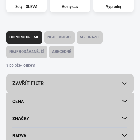
Sety - SLEVA
Volný čas
Výprodej
Ř
a
DOPORUČUJEME
NEJLEVNĚJŠÍ
NEJDRAŽŠÍ
z
e
NEJPRODÁVANĚJŠÍ
ABECEDNĚ
n
í
3
položek celkem
p
r
ZAVŘÍT FILTR
o
d
u
CENA
k
t
ů
ZNAČKY
BARVA