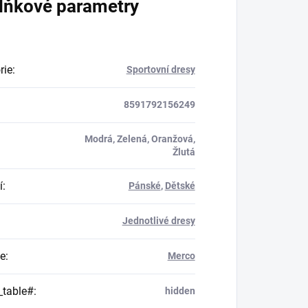
lňkové parametry
rie
:
Sportovní dresy
8591792156249
Modrá, Zelená, Oranžová,
Žlutá
í
:
Pánské
,
Dětské
Jednotlivé dresy
e
:
Merco
_table#
:
hidden