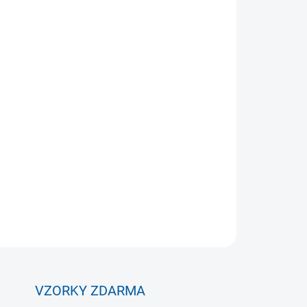
 VARIANTU
MOŽNOSTI DORUČENÍ
Přidat do košíku
 značky vhodné na tréninky, pro školy či sportovní
ZEPTAT SE
VZORKY ZDARMA