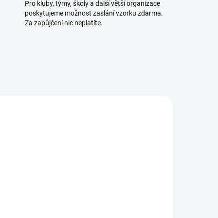
Pro kluby, týmy, školy a další větší organizace
poskytujeme možnost zaslání vzorku zdarma.
Za zapůjčení nic neplatíte.
VÝPRODEJ
TELE
SKLADEM
5 KS)
(1 KS)