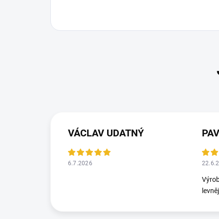
VÁCLAV UDATNÝ
PA
6.7.2026
22.6.
Výrob
levně