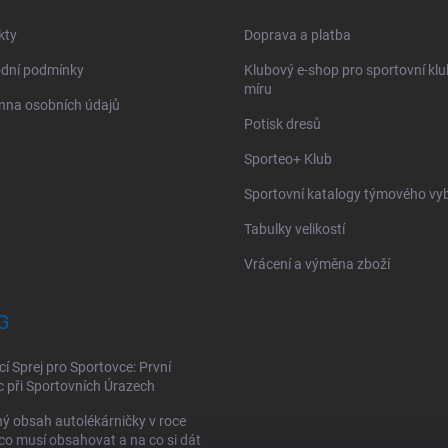
kty
Doprava a platba
dní podmínky
Klubový e-shop pro sportovní kl
míru
nna osobních údajů
Potisk dresů
Sporteo+ Klub
Sportovní katalogy týmového vy
Tabulky velikostí
Vrácení a výměna zboží
G
cí Sprej pro Sportovce: První
při Sportovních Úrazech
ý obsah autolékárničky v roce
co musí obsahovat a na co si dát