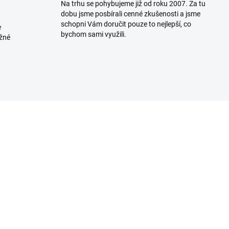
Na trhu se pohybujeme již od roku 2007. Za tu
dobu jsme posbírali cenné zkušenosti a jsme
schopni Vám doručit pouze to nejlepší, co
e
bychom sami využili.
ožné
SKLADEM U DODAVATELE
SKLADEM U DODAVA
(>5 KS)
(>