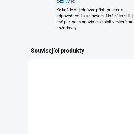
SERVIS
Ke každé objednávce přistupujeme s
odpovědností a úsměvem. Náš zákazník j
náš partner a snažíme se plnit veškeré m
požadavky.
Související produkty
SKLADEM U DODAVATELE
(1 KS)