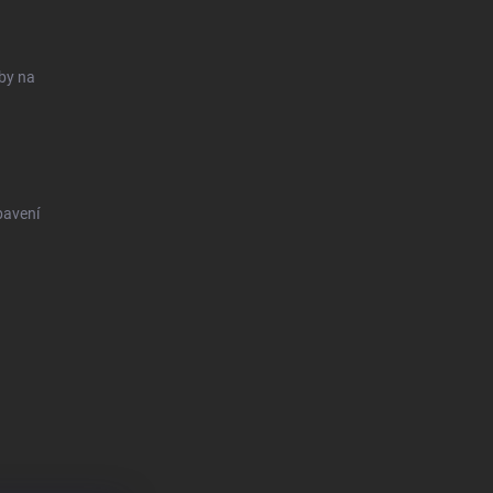
uby na
bavení