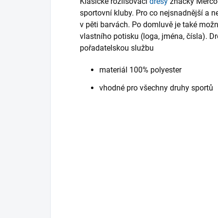
Klasické rozlišovací
dresy
značky Merco v
sportovní kluby. Pro co nejsnadnější a ne
v pěti barvách. Po domluvě je také možn
vlastního potisku (loga, jména, čísla). D
pořadatelskou službu
materiál 100% polyester
vhodné pro všechny druhy sportů