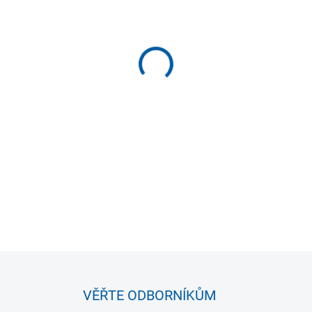
VELIKOST
MŮŽEME DORUČIT DO:
ZVOLTE
−
+
Nejlevnější
rozlišovací dresy
kluby
DETAILNÍ INFORMACE
VĚŘTE ODBORNÍKŮM