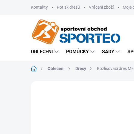
Přejít
Kontakty
Potisk dresů
Vrácení zboží
Moje 
na
obsah
OBLEČENÍ
POMŮCKY
SADY
SP
Domů
Oblečení
Dresy
Rozlišovací dres M
ZNAČKA:
MERCO