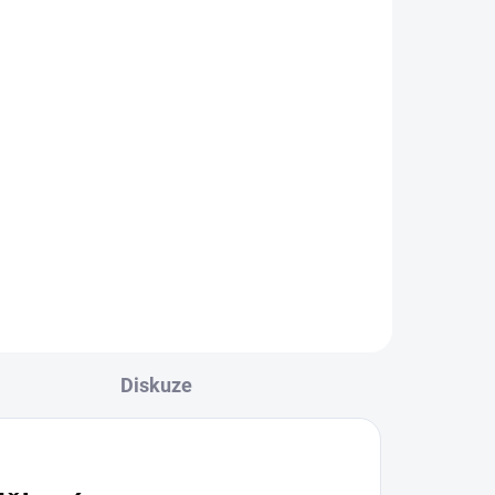
Trenky JAKO
MANCHESTER
289 Kč
l
Detail
trenky JAKO Manchester .
DOPRODEJ SKLADU - pánské
trenky ve velikosti XL
Diskuze