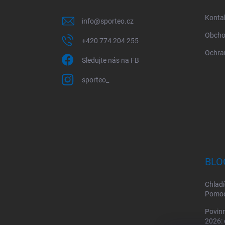
t
í
Konta
info
@
sporteo.cz
Obcho
+420 774 204 255
Ochra
Sledujte nás na FB
sporteo_
BLO
Chladí
Pomoc 
Povinn
2026: 