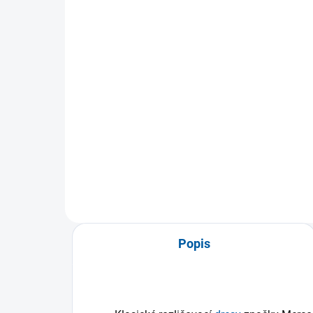
Sportovní bermudy Joma
Sp
Resort
Tur
599 Kč
od
Detail
Sportovní bermudy Joma Resort
S š
nabízejí maximální volnost
vyb
pohybu díky elastickému pasu a
int
materiálu...
se..
Popis