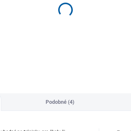
ortovní kraťasy JAKO
Dámské šortky JOMA
ín
Vela bavlna
519 Kč
399 Kč
od
Detail
Detai
ortkami TURIN jste optimálně
Krátké bavlněné legíny. Model
aveni pro každou hru. Díky
žena/dívka. Jejich přiléhavý
egrované funkci KEEP DRY
design se přizpůsobí tělu díky
.
tomu,...
Podobné (4)