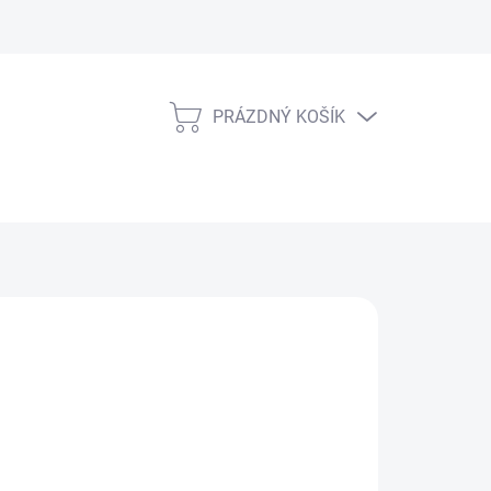
PRÁZDNÝ KOŠÍK
NÁKUPNÍ
KOŠÍK