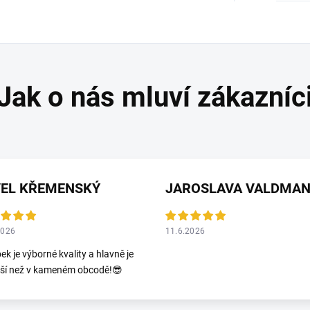
VEL KŘEMENSKÝ
2026
11.6.2026
ek je výborné kvality a hlavně je
jší než v kameném obcodě!😎