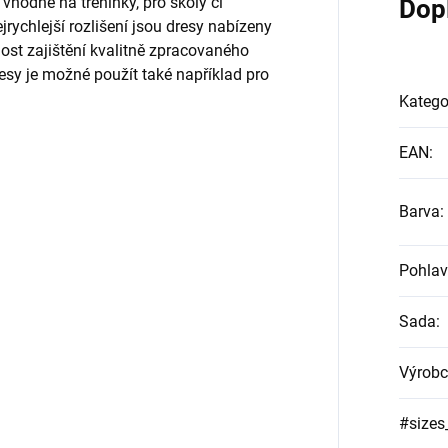
hodné na tréninky, pro školy či
Dop
jrychlejší rozlišení jsou dresy nabízeny
ost zajištění kvalitně zpracovaného
resy je možné použít také například pro
Katego
EAN
:
Barva
:
Pohlav
Sada
:
Výrobc
#sizes