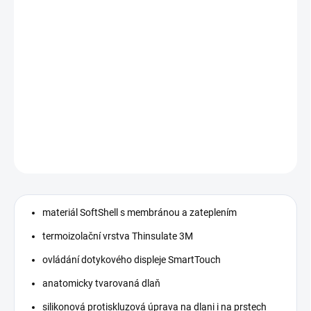
MŮŽEME DORUČIT DO:
ZVOLTE VARIANTU
MOŽNOSTI DORUČENÍ
−
+
Přidat do košíku
DETAILNÍ INFORMACE
ZEPTAT SE
materiál SoftShell s membránou a zateplením
termoizolační vrstva Thinsulate 3M
ovládání dotykového displeje SmartTouch
anatomicky tvarovaná dlaň
silikonová protiskluzová úprava na dlani i na prstech