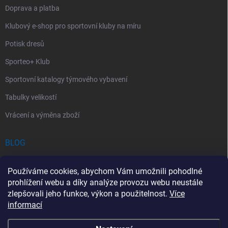
Doprava a platba
Klubový e-shop pro sportovní kluby na míru
Potisk dresů
Sporteo+ Klub
Sportovní katalogy týmového vybavení
Tabulky velikostí
Vrácení a výměna zboží
BLOG
Chladící Sprej pro Sportovce: První Pomoc při Sportovních Úrazech
Používáme cookies, abychom Vám umožnili pohodlné
Povinný obsah autolékárničky v roce 2026: co musí obsahovat a na
prohlížení webu a díky analýze provozu webu neustále
co si dát pozor
zlepšovali jeho funkce, výkon a použitelnost.
Více
informací
Sportovní lékárnička: Jak si vybrat a co by měla obsahovat?