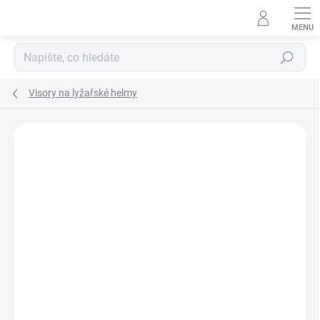
Přejít
na
obsah
Hledat
Visory na lyžařské helmy
ZNAČKA:
ETAPE