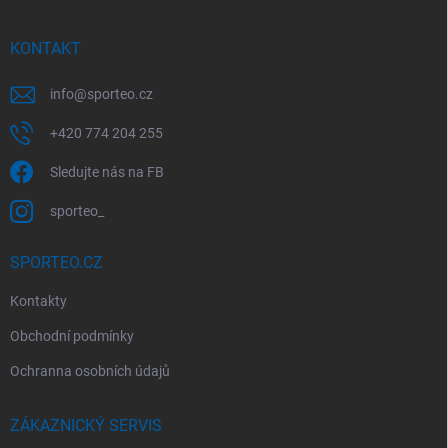
a
t
í
KONTAKT
info
@
sporteo.cz
+420 774 204 255
Sledujte nás na FB
sporteo_
SPORTEO.CZ
Kontakty
Obchodní podmínky
Ochranna osobních údajů
ZÁKAZNICKÝ SERVIS