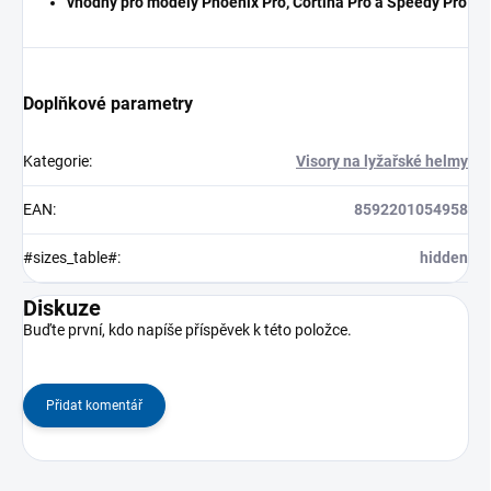
vhodný pro modely Phoenix Pro, Cortina Pro a Speedy Pro
Doplňkové parametry
Kategorie
:
Visory na lyžařské helmy
EAN
:
8592201054958
#sizes_table#
:
hidden
Diskuze
Buďte první, kdo napíše příspěvek k této položce.
Přidat komentář