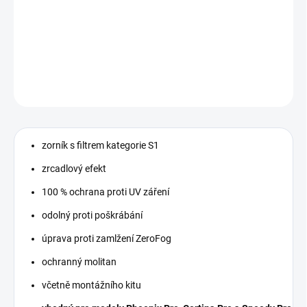
vhodný pro Phoenix pro, Cortina Pro, Speedy Pro. Filtr S1.
Zrcadlový efekt. 100% UV ochrana. ZeroFog proti zamlžení.
Včetně montážního kitu.
DETAILNÍ INFORMACE
ZEPTAT SE
zorník s filtrem kategorie S1
zrcadlový efekt
100 % ochrana proti UV záření
odolný proti poškrábání
úprava proti zamlžení ZeroFog
ochranný molitan
včetně montážního kitu