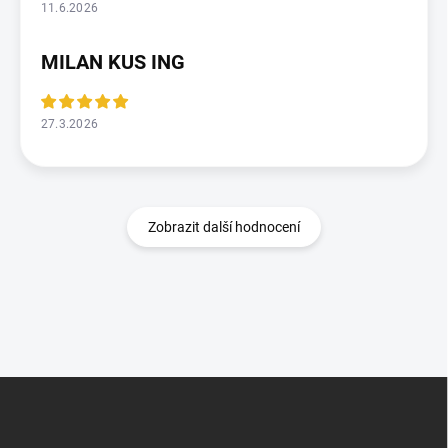
11.6.2026
MILAN KUS ING
27.3.2026
Zobrazit další hodnocení
Z
á
p