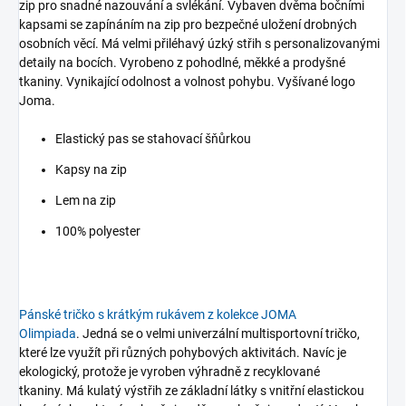
zip pro snadné nazouvání a svlékání. Vybaven dvěma bočními
kapsami se zapínáním na zip pro bezpečné uložení drobných
osobních věcí.
Má velmi přiléhavý úzký střih s personalizovanými
detaily na bocích. Vyrobeno z pohodlné, měkké a prodyšné
tkaniny. Vynikající odolnost a volnost pohybu.
Vyšívané logo
Joma.
Elastický pas se stahovací šňůrkou
Kapsy na zip
Lem na zip
100% polyester
Pánské tričko s krátkým rukávem z kolekce JOMA
Olimpiada
. Jedná se o velmi univerzální multisportovní tričko,
které lze využít při různých pohybových aktivitách. Navíc je
ekologický, protože je vyroben výhradně z recyklované
tkaniny.
Má kulatý výstřih ze základní látky s vnitřní elastickou