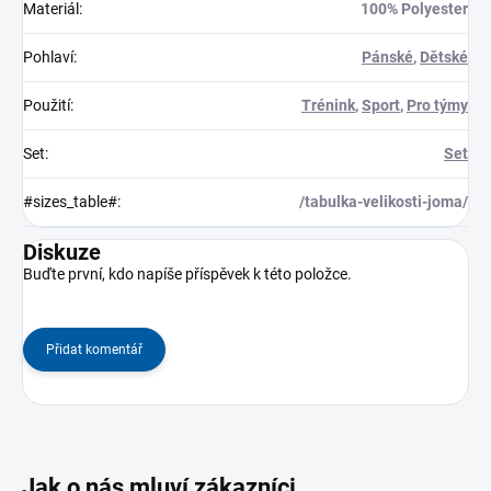
Materiál
:
100% Polyester
Pohlaví
:
Pánské
,
Dětské
Použití
:
Trénink
,
Sport
,
Pro týmy
Set
:
Set
#sizes_table#
:
/tabulka-velikosti-joma/
Diskuze
Buďte první, kdo napíše příspěvek k této položce.
Přidat komentář