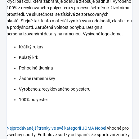
krycí páskou, která zabraňuje oděru a zlepšuje padnutí.
Vyrobeno
100% z recyklovaného polyesteru v procesu šetrném k životnímu
prostředí. Ve skutečnosti se získává ze zpracovaných
plastů. Stejně tak tento materiál vyniká svou odolností, elasticitou
a prodyšností. Zaručená volnost pohybu.
Design s
personalizovanými detaily na ramenou. Vyšívané logo Joma.
Krátký rukáv
Kulatý krk
Pohodlná tkanina
Žádné ramenní švy
Vyrobeno z recyklovaného polyesteru
100% polyester
Nejprodávanější
trenky
ve své kategorii JOMA Nobel
vhodné pro
všechny
sporty. Fotbalové šortky od španělské sportovní značky