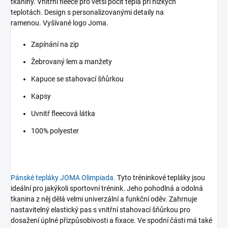
tkaniny. Vnitřní fleece pro větší pocit tepla při nízkých
teplotách.
Design s personalizovanými detaily na
ramenou. Vyšívané logo Joma.
Zapínání na zip
Žebrovaný lem a manžety
Kapuce se stahovací šňůrkou
Kapsy
Uvnitř fleecová látka
100% polyester
Pánské tepláky JOMA Olimpiada.
Tyto tréninkové tepláky jsou
ideální pro jakýkoli sportovní trénink. Jeho pohodlná a odolná
tkanina z něj dělá velmi univerzální a funkční oděv.
Zahrnuje
nastavitelný elastický pas s vnitřní stahovací šňůrkou pro
dosažení úplné přizpůsobivosti a fixace. Ve spodní části má také