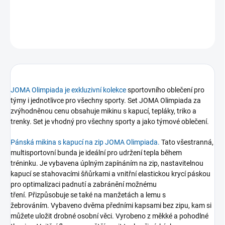
DETAILNÍ INFORMACE
ZEPTAT SE
JOMA Olimpiada je exkluzivní kolekce
sportovního oblečení pro
týmy i jednotlivce pro všechny sporty. Set JOMA Olimpiada za
zvýhodněnou cenu obsahuje mikinu s kapucí, tepláky, triko a
trenky. Set je vhodný pro všechny sporty a jako týmové oblečení.
Pánská mikina s kapucí na zip JOMA Olimpiada.
Tato všestranná,
multisportovní bunda je ideální pro udržení tepla během
tréninku.
Je vybavena úplným zapínáním na zip, nastavitelnou
kapucí se stahovacími šňůrkami a vnitřní elastickou krycí páskou
pro optimalizaci padnutí a zabránění možnému
tření. Přizpůsobuje se také na manžetách a lemu s
žebrováním. Vybaveno dvěma předními kapsami bez zipu, kam si
můžete uložit drobné osobní věci.
Vyrobeno z měkké a pohodlné