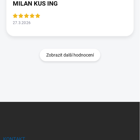
MILAN KUS ING
27.3.2026
Zobrazit další hodnocení
Z
á
p
a
t
í
KONTAKT