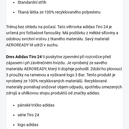
Standardní střih
Tkaná látka ze 100% recyklovaného polyesteru
Trénuj bez ohledu na počasí. Tato větrovka adidas Tiro 24 je
určená pro fotbalové fanoušky. Má podšívku z měkké síťoviny a
odolnou svrchní vrstvu z tkaného materiálu. Savý materiál
AEROREADY tě udrží v suchu.
Dres Adidas Tiro 24
ti poskytne zpevnění při rozcvičce před
zápasem i při závěrečném hvizdu. Je vyrobený ze savého
materiálu AEROREADY, který ti dopřeje pohodlí. Zdobí ho plovoucí
3 proužky na ramenou a vyšívané logo 3 Bar. Tento produkt je
vyrobený ze 100% recyklovaných materiálů. Recyklované
materiály pomáhají snižovat objem odpadu, spotřebu omezených
zdrojů a uhlíkovou stopu produktů od značky adidas.
pánské tričko adidas
série Tiro 24
logo adidas