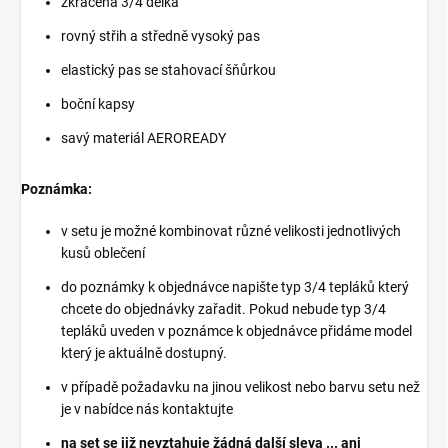
zkrácená 3/4 délka
rovný střih a středně vysoký pas
elastický pas se stahovací šňůrkou
boční kapsy
savý materiál AEROREADY
Poznámka:
v setu je možné kombinovat různé velikosti jednotlivých
kusů oblečení
do poznámky k objednávce napište typ 3/4 tepláků který
chcete do objednávky zařadit. Pokud nebude typ 3/4
tepláků uveden v poznámce k objednávce přidáme model
který je aktuálně dostupný.
v případě požadavku na jinou velikost nebo barvu setu než
je v nabídce
nás kontaktujte
na set se již nevztahuje žádná další sleva ... ani