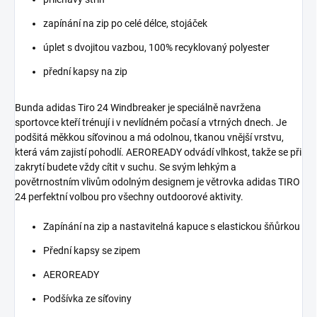
zapínání na zip po celé délce, stojáček
úplet s dvojitou vazbou, 100% recyklovaný polyester
přední kapsy na zip
Bunda adidas Tiro 24 Windbreaker je speciálně navržena
sportovce kteří trénují i v nevlídném počasí a vtrných dnech.
Je
podšitá měkkou síťovinou a má odolnou, tkanou vnější vrstvu,
která vám zajistí pohodlí.
AEROREADY odvádí vlhkost, takže se při
zakrytí budete vždy cítit v suchu. Se svým lehkým a
povětrnostním vlivům odolným designem je větrovka adidas TIRO
24 perfektní volbou pro všechny outdoorové aktivity.
Zapínání na zip a nastavitelná kapuce s elastickou šňůrkou
Přední kapsy se zipem
AEROREADY
Podšívka ze síťoviny