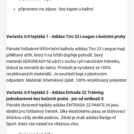
připraveno na zápas - bez kapes u kalhot
Varianta 3/4 tepláků 1
- Adidas Tiro 23 League s bočními pruhy
Pánské fotbalové tříčtvrteční kalhoty adidas Tiro 23 League mají
přiléhavý střih, který ti na hřišti dopřeje pohodlí. Savý
materiál AEROREADY tě udrží v suchu i při náročném tréninku,
dokud se nevrátíš do šatny. Produkt je vyrobený ze 100%
recyklovaných materiálů. Je součástí boje s plastovým
odpadem. Materiál: interlokový úplet, 100% recyklovaný polyester.
Varianta 3/4 tepláků 2
- Adidas Entrada 22 Training
jednobarevné bez bočních pruhů -
jen od velikosti S
Pánské zkrácené tepláky adidas ENTRADA 22 PANTS 34 jsou
ideální pro fotbalový trénink. Díky elastickému pasu se stahovací
šňůrkou vždy skvěle padnou. Zdobí je znak adidas Badge of
Sport, který vás naladí na vítěznou vlnu.