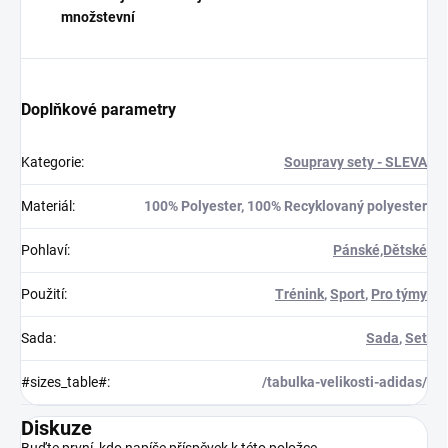
množstevní
Doplňkové parametry
Kategorie
:
Soupravy sety - SLEVA
Materiál
:
100% Polyester, 100% Recyklovaný polyester
Pohlaví
:
Pánské,Dětské
Použití
:
Trénink
,
Sport
,
Pro týmy
Sada
:
Sada
,
Set
#sizes_table#
:
/tabulka-velikosti-adidas/
Diskuze