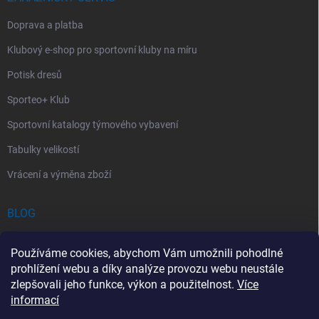
Doprava a platba
Klubový e-shop pro sportovní kluby na míru
Potisk dresů
Sporteo+ Klub
Sportovní katalogy týmového vybavení
Tabulky velikostí
Vrácení a výměna zboží
BLOG
Chladící Sprej pro Sportovce: První Pomoc při Sportovních Úrazech
Používáme cookies, abychom Vám umožnili pohodlné
Povinný obsah autolékárničky v roce 2026: co musí obsahovat a na
prohlížení webu a díky analýze provozu webu neustále
co si dát pozor
zlepšovali jeho funkce, výkon a použitelnost.
Více
informací
Sportovní lékárnička: Jak si vybrat a co by měla obsahovat?