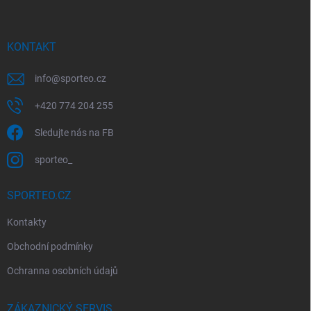
p
a
t
í
KONTAKT
info
@
sporteo.cz
+420 774 204 255
Sledujte nás na FB
sporteo_
SPORTEO.CZ
Kontakty
Obchodní podmínky
Ochranna osobních údajů
ZÁKAZNICKÝ SERVIS