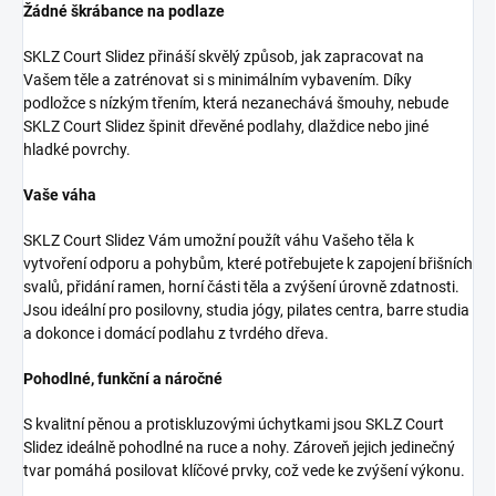
Žádné škrábance na podlaze
SKLZ Court Slidez přináší skvělý způsob, jak zapracovat na
Vašem těle a zatrénovat si s minimálním vybavením. Díky
podložce s nízkým třením, která nezanechává šmouhy, nebude
SKLZ Court Slidez špinit dřevěné podlahy, dlaždice nebo jiné
hladké povrchy.
Vaše váha
SKLZ Court Slidez Vám umožní použít váhu Vašeho těla k
vytvoření odporu a pohybům, které potřebujete k zapojení břišních
svalů, přidání ramen, horní části těla a zvýšení úrovně zdatnosti.
Jsou ideální pro posilovny, studia jógy, pilates centra, barre studia
a dokonce i domácí podlahu z tvrdého dřeva.
Pohodlné, funkční a náročné
S kvalitní pěnou a protiskluzovými úchytkami jsou SKLZ Court
Slidez ideálně pohodlné na ruce a nohy. Zároveň jejich jedinečný
tvar pomáhá posilovat klíčové prvky, což vede ke zvýšení výkonu.