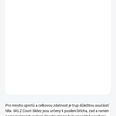
MOŽNOSTI
DORUČENÍ
−
+
Přidat do košíku
SKLZ Court Slidez jsou určeny k posílení břicha, zad a ramen
pomocí různých cvičení. Spodní strana byla speciálně navržena
tak, aby nezanechala žádné stopy po klouzání a pracuje na téměř
jakémkoliv povrchu, zatímco vrchní strana je vyrobena z polštáře,
který poskytuje sportovci lepší úchop během cvičení - pro ruce
nebo nohy.
DETAILNÍ INFORMACE
ZEPTAT SE
Pro mnoho sportů a celkovou zdatnost je trup důležitou součástí
těla. SKLZ Court Slidez jsou určeny k posílení břicha, zad a ramen