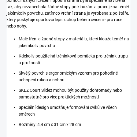
pomocí různých cvičení. Spodní strana byla speciálně navržena
tak, aby nezanechala žádné stopy po klouzání a pracuje na téměř
jakémkoliv povrchu, zatímco vrchní strana je vyrobena z polštáře,
který poskytuje sportovci lepší úchop během cvičení - pro ruce
nebo nohy.
Malé tření a žádné stopy z materiálu, který klouže téměř na
jakémkoliv povrchu
Kdekoliv použitelná tréninková pomůcka pro trénink trupu
a pružnosti
Skvělý povrch s ergonomickým vzorem pro pohodlné
uchopení rukou a nohou
SKLZ Court Slidez mohou být použity dohromady nebo
samostatně pro více praktických možností
Speciální design umožňuje formování cviků ve všech
směrech
Rozměry: 4,4 cm x 31 cm x 28 cm