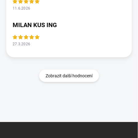
11.6.2026
MILAN KUS ING
27.3.2026
Zobrazit další hodnocení
Z
á