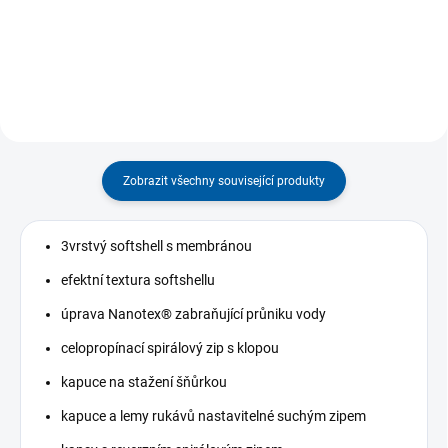
vycházky do...
zip. Je to velmi pohodlná,
praktická a...
Zobrazit všechny související produkty
3vrstvý softshell s membránou
efektní textura softshellu
úprava Nanotex® zabraňující průniku vody
celopropínací spirálový zip s klopou
kapuce na stažení šňůrkou
kapuce a lemy rukávů nastavitelné suchým zipem