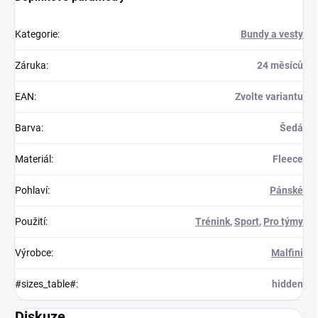
Kategorie
:
Bundy a vesty
Záruka
:
24 měsíců
EAN
:
Zvolte variantu
Barva
:
Šedá
Materiál
:
Fleece
Pohlaví
:
Pánské
Použití
:
Trénink
,
Sport
,
Pro týmy
Výrobce
:
Malfini
#sizes_table#
:
hidden
Diskuze