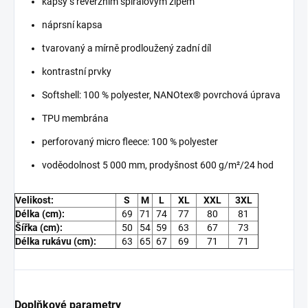
kapsy s reverzním spirálovým zipem
náprsní kapsa
tvarovaný a mírně prodloužený zadní díl
kontrastní prvky
Softshell: 100 % polyester, NANOtex® povrchová úprava
TPU membrána
perforovaný micro fleece: 100 % polyester
voděodolnost 5 000 mm, prodyšnost 600 g/m²/24 hod
Velikost:
S
M
L
XL
XXL
3XL
Délka (cm):
69
71
74
77
80
81
Šířka (cm):
50
54
59
63
67
73
Délka rukávu (cm):
63
65
67
69
71
71
Doplňkové parametry