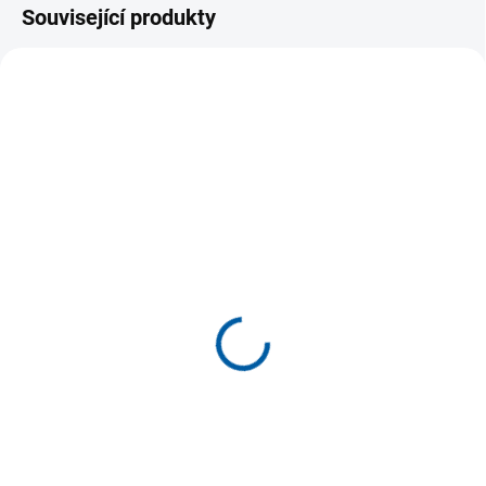
Související produkty
SKLADEM U DODAVATELE
SKLADEM U DODAVATELE
(>5 KS)
(5 KS)
Sportovní bunda Joma
Dámská sportovní bunda
Toledo s kapucí a
Joma Elite XI
kapsami na zip
889 Kč
1 149 Kč
Detail
Detail
Dámská mikina s polovičním
zipem JOMA Elite XI. Specifický
Pánská mikina s kapucí na zip
běžecký model určený pro
JOMA Toledo s kapsami na