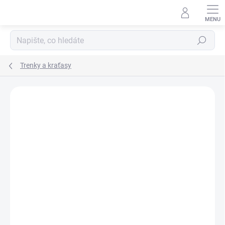
Přejít
na
obsah
Hledat
Trenky a kraťasy
ZNAČKA:
JOMA