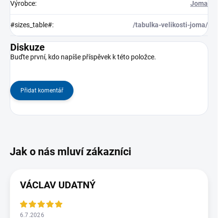
Výrobce
:
Joma
#sizes_table#
:
/tabulka-velikosti-joma/
Diskuze
Buďte první, kdo napíše příspěvek k této položce.
Přidat komentář
VÁCLAV UDATNÝ
6.7.2026