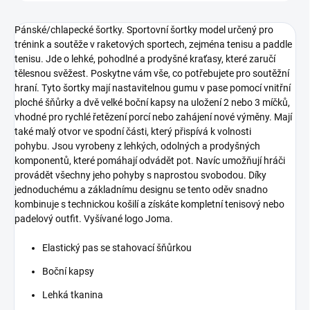
Pánské/chlapecké šortky.
Sportovní šortky model určený pro
trénink a soutěže v raketových sportech, zejména tenisu a paddle
tenisu.
Jde o lehké, pohodlné a prodyšné kraťasy, které zaručí
tělesnou svěžest.
Poskytne vám vše, co potřebujete pro soutěžní
hraní.
Tyto šortky mají nastavitelnou gumu v pase pomocí vnitřní
ploché šňůrky a dvě velké boční kapsy na uložení 2 nebo 3 míčků,
vhodné pro rychlé řetězení porcí nebo zahájení nové výměny.
Mají
také malý otvor ve spodní části, který přispívá k volnosti
pohybu.
Jsou vyrobeny z lehkých, odolných a prodyšných
komponentů, které pomáhají odvádět pot.
Navíc umožňují hráči
provádět všechny jeho pohyby s naprostou svobodou.
Díky
jednoduchému a základnímu designu se tento oděv snadno
kombinuje s technickou košilí a získáte kompletní tenisový nebo
padelový outfit.
Vyšívané logo Joma.
Elastický pas se stahovací šňůrkou
Boční kapsy
Lehká tkanina