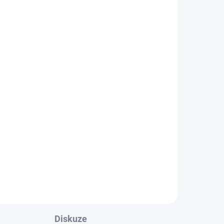
TELE
SKLADEM U DODAVATELE
5 KS)
(>5 KS)
Fotbalové trenky JOMA
Liga sport
299 Kč
od
l
Detail
na
Pánské šortky na všechny sporty
od JOMA. Hry budete moci hrát s
naprostou svobodou
pohybu. Vyniká...
Diskuze