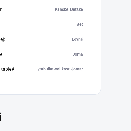
í
:
Pánské
,
Dětské
Set
ej
:
Levné
e
:
Joma
_table#
:
/tabulka-velikosti-joma/