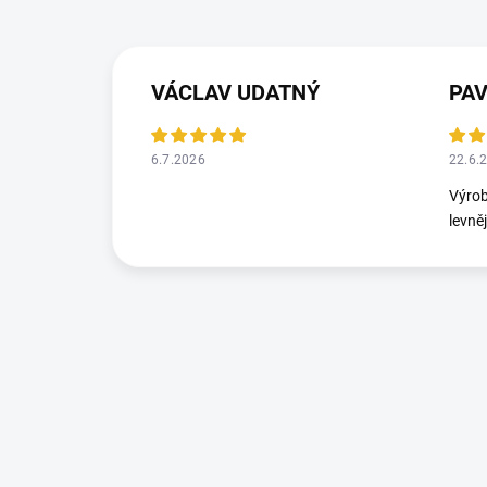
VÁCLAV UDATNÝ
PA
6.7.2026
22.6.
Výrob
levně