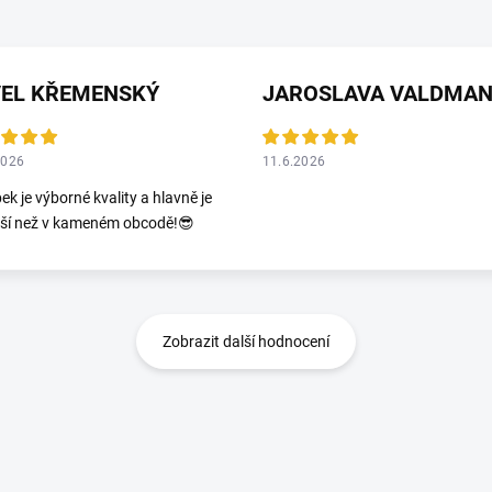
VEL KŘEMENSKÝ
2026
11.6.2026
ek je výborné kvality a hlavně je
jší než v kameném obcodě!😎
Zobrazit další hodnocení