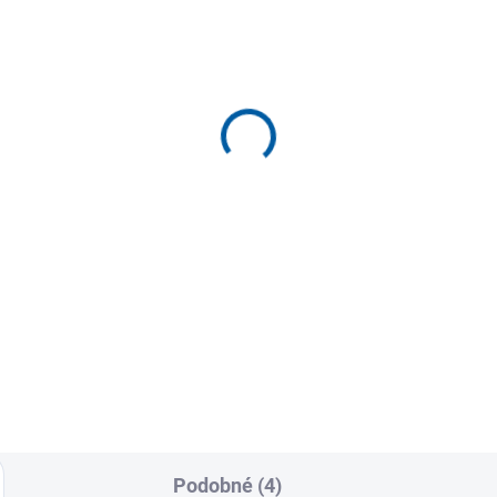
SKLADEM U DODAVATELE
SKLADEM U DODAVA
(>5 KS)
(>
rtovní kraťasy pro
Elastické šortky JOMA
zhodčí Joma Referee
Brama Academy
9 Kč
379 Kč
od
Detail
Detai
ky pro rozhodčí
Krátké elastické šortky nejen 
A SHORT REFEREE s bočními
běhání. Jejich optimální střih
sami a zadní kapsou se
funguje jako druhá kůže a...
ínáním na...
Podobné (4)