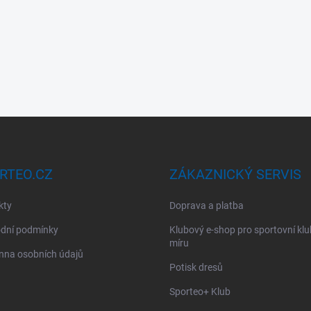
RTEO.CZ
ZÁKAZNICKÝ SERVIS
kty
Doprava a platba
dní podmínky
Klubový e-shop pro sportovní kl
míru
nna osobních údajů
Potisk dresů
Sporteo+ Klub