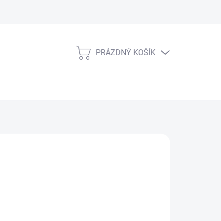
PRÁZDNÝ KOŠÍK
NÁKUPNÍ
KOŠÍK