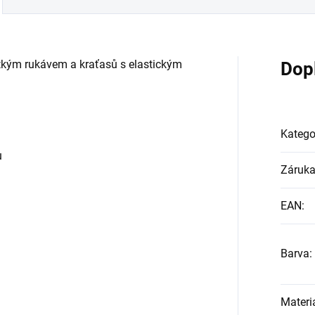
rátkým rukávem a kraťasů s elastickým
Dop
Katego
u
Záruk
EAN
:
Barva
:
Materi