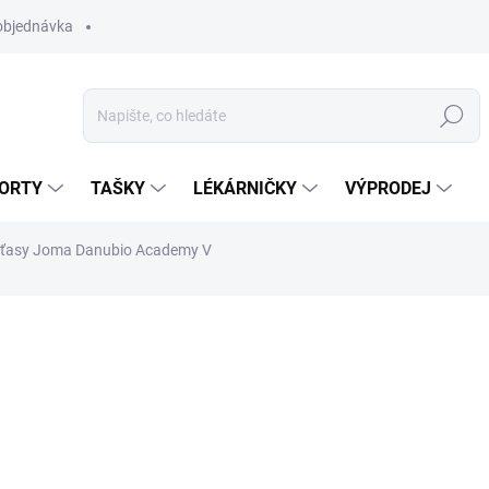
objednávka
Hledat
ORTY
TAŠKY
LÉKÁRNIČKY
VÝPRODEJ
raťasy Joma Danubio Academy V
509 Kč
Měrná
ZVOLTE VARIANTU
cena:
BARVA