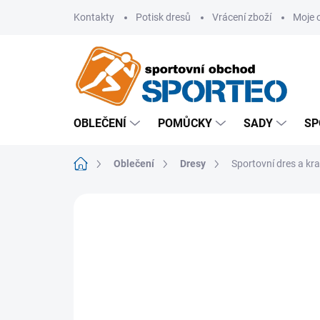
Přejít
Kontakty
Potisk dresů
Vrácení zboží
Moje 
na
obsah
OBLEČENÍ
POMŮCKY
SADY
SP
Domů
Oblečení
Dresy
Sportovní dres a k
ZNAČKA:
JOMA