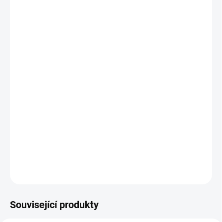
VELIKOST
MŮŽEME DORUČIT DO:
ZVOLTE VARIANTU
MOŽNOSTI DORUČENÍ
−
+
Přidat do košíku
Sportovní kraťasy Joma U-Tribe Venus nabízejí maximální výkon a
pohodlí díky elastickému pasu a vnitřní šňůrce. Kombinace bavlny
a polyesteru zajišťuje volnost pohybu a prodyšnost, zatímco
praktické boční kapsy umožňují uložení drobností.
DETAILNÍ INFORMACE
ZEPTAT SE
Související produkty