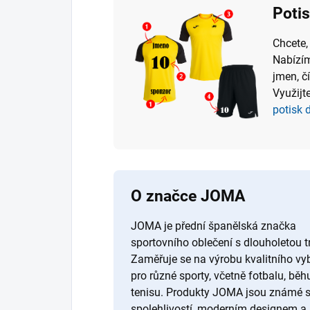
Poti
Chcete,
Nabízím
jmen, č
Využijte
potisk 
O značce JOMA
JOMA je přední španělská značka
sportovního oblečení s dlouholetou tr
Zaměřuje se na výrobu kvalitního vy
pro různé sporty, včetně fotbalu, běh
tenisu. Produkty JOMA jsou známé 
spolehlivostí, moderním designem a