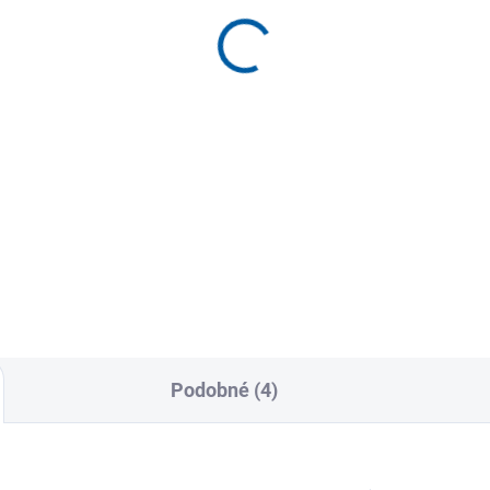
Sportovní šortky Joma
átkým rukávem
Core
9 Kč
819 Kč
Detail
Detai
čko Joma R-Night s krátkým
Sportovní šortky Joma Core
vem je ideální pro večerní
nabízejí maximální pohodlí a
 díky své lehkosti a...
funkčnost díky lehkému a
pružnému...
Podobné (4)