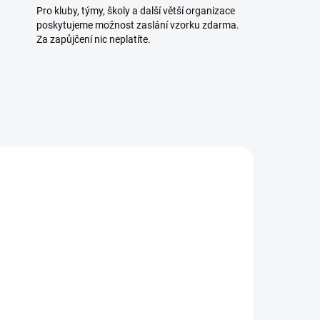
Pro kluby, týmy, školy a další větší organizace
poskytujeme možnost zaslání vzorku zdarma.
Za zapůjčení nic neplatíte.
TELE
SKLADEM U DODAVATELE
1 KS)
(>5 KS)