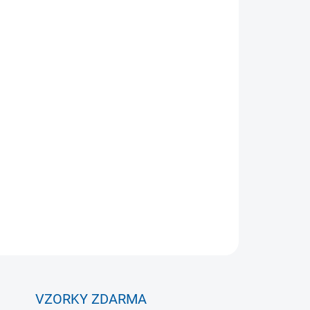
Přidat do košíku
nge na zip je ideální pro paddle tenis a další
u díky lehkému a elastickému materiálu, zatímco
 a pohodlí. Praktické detaily jako zipový uzávěr a
kčnost.
ZEPTAT SE
VZORKY ZDARMA