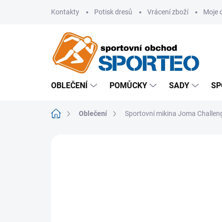
Přejít
Kontakty
Potisk dresů
Vrácení zboží
Moje 
na
obsah
OBLEČENÍ
POMŮCKY
SADY
SP
Domů
Oblečení
Sportovní mikina Joma Challeng
ZNAČKA:
JOMA