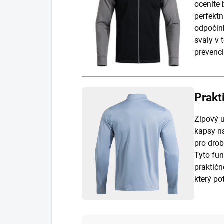
oceníte 
perfektn
odpočin
svaly v 
prevenci
Prakt
Zipový 
kapsy na
pro drob
Tyto fun
praktičn
který po