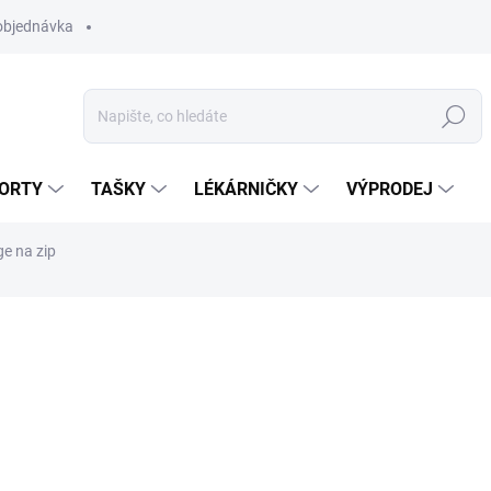
objednávka
Hledat
ORTY
TAŠKY
LÉKÁRNIČKY
VÝPRODEJ
e na zip
699 Kč
Měrná
ZVOLTE VARIANTU
cena:
BARVA