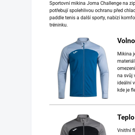
Sportovní mikina Joma Challenge na zip 
potřebují spolehlivou ochranu před chl
paddle tenis a další sporty, nabízí komfo
tréninku.
Volno
Mikina j
materiá
omezení.
na svůj 
ideální 
kde je fl
Teplo
Vnitřní 