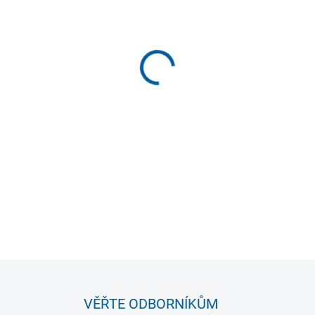
VELIKOST
MOŽNOSTI DORUČENÍ
−
+
Sportovní mikina Joma Challe
sporty. Nabízí volnost pohyb
vnitřní fleece zajišťuje teplo
kapsy na zip zvyšují její fun
DETAILNÍ INFORMACE
VĚŘTE ODBORNÍKŮM