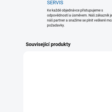
SERVIS
Ke každé objednávce přistupujeme s
odpovědností a úsměvem. Náš zákazník j
náš partner a snažíme se plnit veškeré m
požadavky.
Související produkty
SKLADEM U DODAVATELE
(>5 KS)
Tr