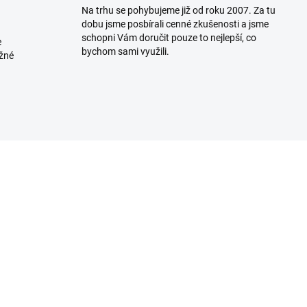
Na trhu se pohybujeme již od roku 2007. Za tu
dobu jsme posbírali cenné zkušenosti a jsme
schopni Vám doručit pouze to nejlepší, co
e
bychom sami využili.
ožné
MOMENTÁLNĚ NEDOSTUPNÉ
SKLADEM U DODAVA
(
ičko Joma R-Night s