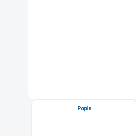
Sportovní mikina Joma
kr
Indoor Gym s kapucí
71
869 Kč
Detail
Tri
Sportovní mikina Joma Indoor
ruká
Gym s kapucí je ideální pro
běhy
indoorové aktivity. Nabízí
volnost...
Popis