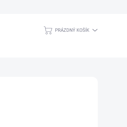
PRÁZDNÝ KOŠÍK
NÁKUPNÍ
KOŠÍK