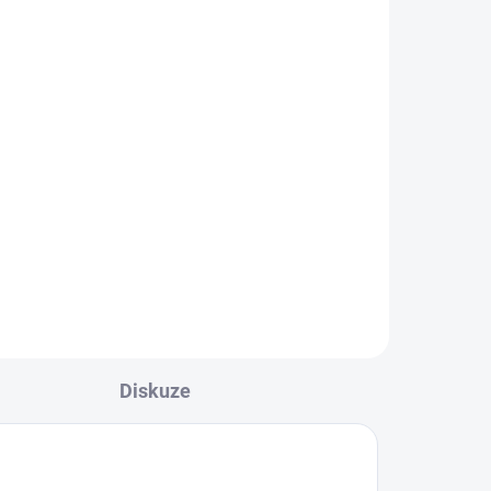
Sportovní kalhoty Joma
Step
869 Kč
l
Detail
Sportovní kalhoty Joma Step
nabízejí maximální pohodlí a
volnost pohybu díky rovnému
střihu a...
Diskuze