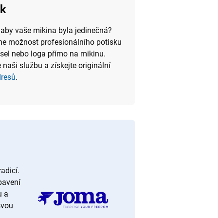
sk
 aby vaše mikina byla jedinečná?
e možnost profesionálního potisku
ísel nebo loga přímo na mikinu.
 naši službu a získejte originální
dresů
.
adicí.
bavení
u a
svou