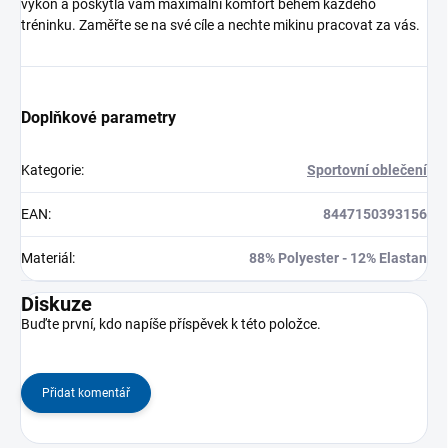
výkon a poskytla vám maximální komfort během každého
tréninku. Zaměřte se na své cíle a nechte mikinu pracovat za vás.
Doplňkové parametry
Kategorie
:
Sportovní oblečení
EAN
:
8447150393156
Materiál
:
88% Polyester - 12% Elastan
Diskuze
Buďte první, kdo napíše příspěvek k této položce.
Přidat komentář