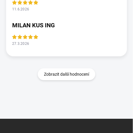
11.6.2026
MILAN KUS ING
27.3.2026
Zobrazit další hodnocení
Z
á