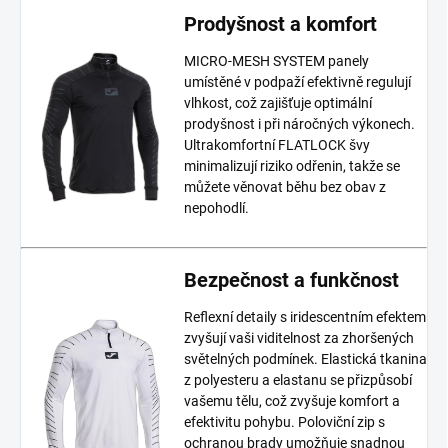
Prodyšnost a komfort
MICRO-MESH SYSTEM panely
umístěné v podpaží efektivně regulují
vlhkost, což zajišťuje optimální
prodyšnost i při náročných výkonech.
Ultrakomfortní FLATLOCK švy
minimalizují riziko odřenin, takže se
můžete věnovat běhu bez obav z
nepohodlí.
Bezpečnost a funkčnost
Reflexní detaily s iridescentním efektem
zvyšují vaši viditelnost za zhoršených
světelných podmínek. Elastická tkanina
z polyesteru a elastanu se přizpůsobí
vašemu tělu, což zvyšuje komfort a
efektivitu pohybu. Poloviční zip s
ochranou brady umožňuje snadnou