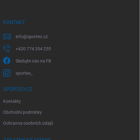
p
a
t
í
KONTAKT
info
@
sporteo.cz
+420 774 204 255
Sledujte nás na FB
sporteo_
SPORTEO.CZ
Kontakty
Obchodní podmínky
Ochranna osobních údajů