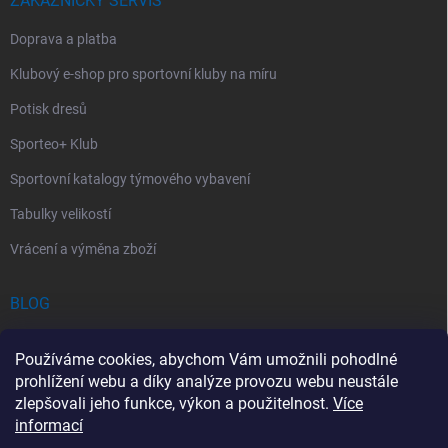
ZÁKAZNICKÝ SERVIS
Doprava a platba
Klubový e-shop pro sportovní kluby na míru
Potisk dresů
Sporteo+ Klub
Sportovní katalogy týmového vybavení
Tabulky velikostí
Vrácení a výměna zboží
BLOG
Chladící Sprej pro Sportovce: První Pomoc při Sportovních Úrazech
Používáme cookies, abychom Vám umožnili pohodlné
Povinný obsah autolékárničky v roce 2026: co musí obsahovat a na
prohlížení webu a díky analýze provozu webu neustále
co si dát pozor
zlepšovali jeho funkce, výkon a použitelnost.
Více
informací
Sportovní lékárnička: Jak si vybrat a co by měla obsahovat?