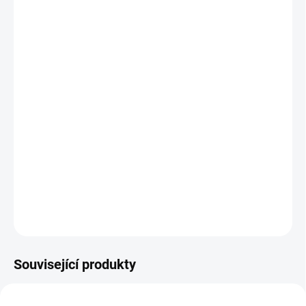
MOŽNOSTI DORUČENÍ
−
+
Přidat do košíku
Sportovní mikina Joma R-Night je ideální pro běžce, kteří hledají
pohodlí a výkon. Nabízí volnost pohybu díky raglánovým rukávům,
prodyšnost s MICRO-MESH panely a bezpečnost s reflexními
detaily. Elastická tkanina a poloviční zip zajišťují přizpůsobivost a
komfort při každém běhu.
DETAILNÍ INFORMACE
ZEPTAT SE
Související produkty