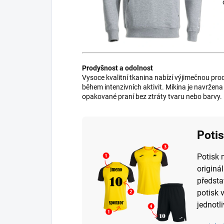
Prodyšnost a odolnost
Vysoce kvalitní tkanina nabízí výjimečnou prod
během intenzivních aktivit. Mikina je navržen
opakované praní bez ztráty tvaru nebo barvy.
Poti
Potisk 
originá
předsta
potisk 
jednotli