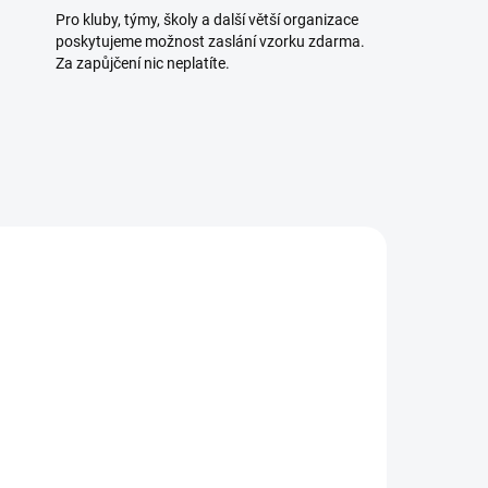
Pro kluby, týmy, školy a další větší organizace
poskytujeme možnost zaslání vzorku zdarma.
Za zapůjčení nic neplatíte.
TELE
SKLADEM U DODAVATELE
5 KS)
(>5 KS)