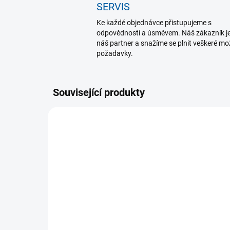
SERVIS
Ke každé objednávce přistupujeme s
odpovědností a úsměvem. Náš zákazník j
náš partner a snažíme se plnit veškeré m
požadavky.
Související produkty
SKLADEM U DODAVATELE
B
(>5 KS)