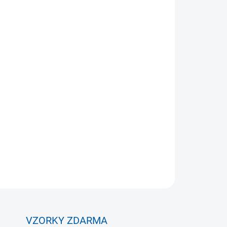
 VARIANTU
MOŽNOSTI DORUČENÍ
Přidat do košíku
Street s kapucí kombinuje styl a funkčnost,
. Je vyrobena z 60 % bavlny a 40 % polyesteru, což
ohodlí. Praktické kapsy a prodyšný materiál z ní
pro každodenní aktivity.
ZEPTAT SE
VZORKY ZDARMA