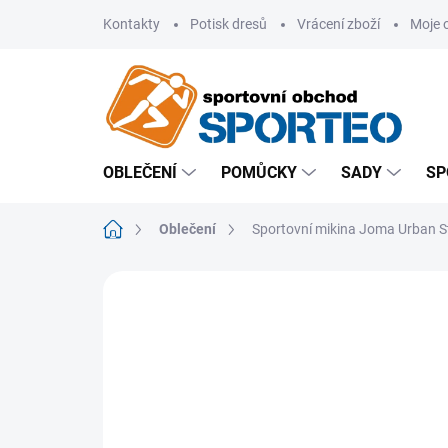
Přejít
Kontakty
Potisk dresů
Vrácení zboží
Moje 
na
obsah
OBLEČENÍ
POMŮCKY
SADY
SP
Domů
Oblečení
Sportovní mikina Joma Urban St
ZNAČKA:
JOMA