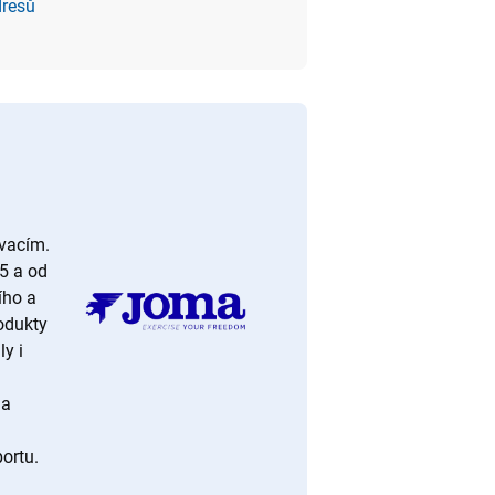
dresů
ovacím.
5 a od
ího a
odukty
y i
 a
ortu.