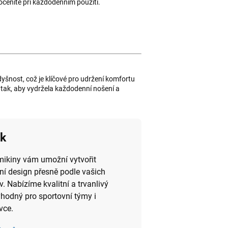
oceníte při každodenním použití.
yšnost, což je klíčové pro udržení komfortu
a tak, aby vydržela každodenní nošení a
sk
mikiny vám umožní vytvořit
lní design přesně podle vašich
v. Nabízíme kvalitní a trvanlivý
vhodný pro sportovní týmy i
vce.