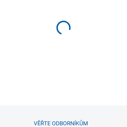
VELIKOST
MŮŽEME DORUČIT DO:
ZVOLTE
−
+
Sportovní mikina Joma Urban 
ideální pro sport i volný čas
zajišťuje volnost pohybu a p
činí spolehlivého společníka 
DETAILNÍ INFORMACE
VĚŘTE ODBORNÍKŮM