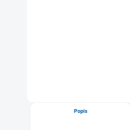
Tričko Joma R-Night se
Sp
vzorem a krátkým
Ni
rukávem
89
599 Kč
Detail
Spo
ideá
Tričko Joma R-Night s krátkým
a vo
rukávem je ideální pro sportovce
hledající maximální výkon a...
Popis