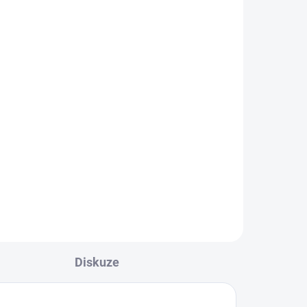
a
Tričko Joma Challenge s
krátkým rukávem
279 Kč
l
Detail
or
Tričko Joma Challenge s krátkým
ort
rukávem je ideální pro sportovce,
ky.
kteří potřebují pohodlí a...
Diskuze