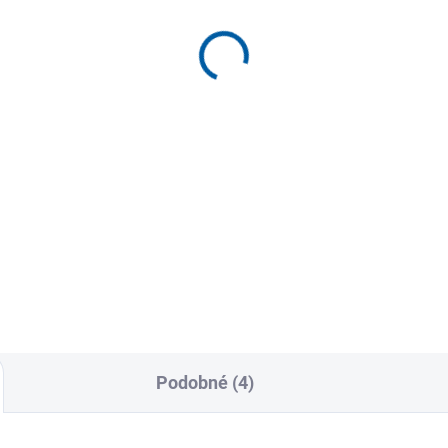
ortovní vesta Joma R-
Sportovní kalhoty Jom
ght
Indoor Gym
9 Kč
899 Kč
Detail
Detai
rtovní vesta Joma R-Night je
Sportovní kalhoty Joma Indo
lní pro běžce hledající lehkost
Gym nabízejí maximální komf
lnost pohybu. Nabízí...
a funkčnost pro indoor trénin
S...
Podobné (4)