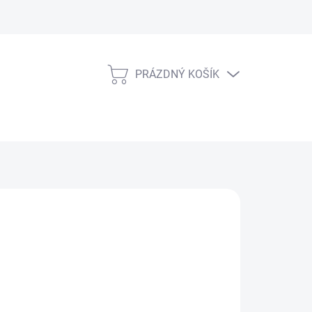
PRÁZDNÝ KOŠÍK
NÁKUPNÍ
KOŠÍK