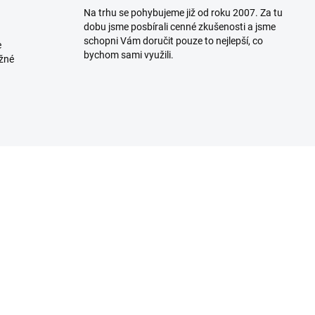
Na trhu se pohybujeme již od roku 2007. Za tu
dobu jsme posbírali cenné zkušenosti a jsme
schopni Vám doručit pouze to nejlepší, co
e
bychom sami využili.
ožné
UDE NASKLADNĚNO 07.09.2026
SKLADEM U DODAVA
(>5 KS)
(>