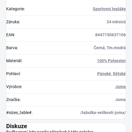
Kategorie
:
Sportovní tepláky
Záruka
:
24 měsíců
EAN
:
8447150637106
Barva
:
Černá, Tm.modrá
Materiál
:
100% Polyester
Pohlaví
:
Pánské
,
Dětské
Výrobce
:
Joma
Značka
:
Joma
#sizes_table#
:
/tabulka-velikosti-joma/
Diskuze
Buďte první, kdo napíše příspěvek k této položce.