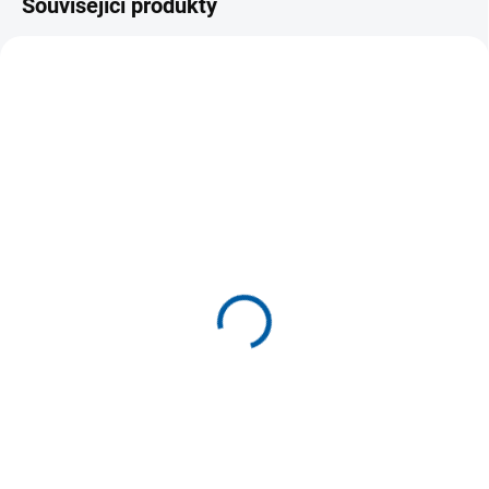
Související produkty
MOMENTÁLNĚ NEDOSTUPNÉ
SKLADEM U DODAVATELE
(>5 KS)
Sportovní mikina Joma
Sportovní mikina Joma
Challenge na zip
Icono Street na zip
699 Kč
869 Kč
Detail
Detail
Sportovní mikina Joma
Sportovní mikina Joma Icono
Challenge na zip je ideální pro
Street na zip je ideální pro
paddle tenis a další sporty. Nabízí
každodenní aktivity. Nabízí...
volnost...