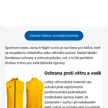
Zobrazit všechny související produkty
Sportovní vesta Joma R-Night Iconic je navržena pro běžce, kteří
se nezaleknou chladného nebo větrného počasí. Nabízí ideální
kombinaci ochrany a volnosti pohybu, což z ní činí perfektní
druhou vrstvu pro vaše běžecké výpravy.
Ochrana proti větru a vodě
Lehký, větruodolný materiál vás
ochrání před nepříznivými
povětrnostními podmínkami.
Voděodolná úprava zajistí, že
zůstanete v suchu i při nečekaném
dešti, takže se můžete plně soustředit