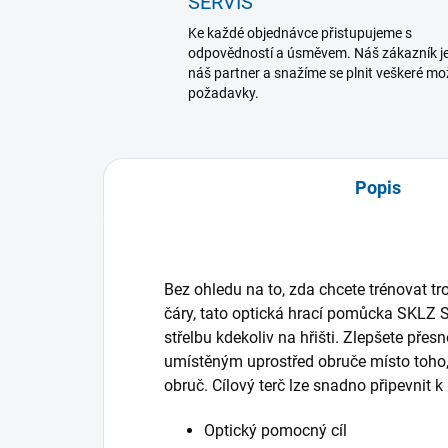
SERVIS
Ke každé objednávce přistupujeme s
odpovědností a úsměvem. Náš zákazník j
náš partner a snažíme se plnit veškeré m
požadavky.
Popis
Bez ohledu na to, zda chcete trénovat tr
čáry, tato optická hrací pomůcka SKLZ 
střelbu kdekoliv na hřišti. Zlepšete pře
umístěným uprostřed obruče místo toho,
obruč. Cílový terč lze snadno připevnit k
Optický pomocný cíl