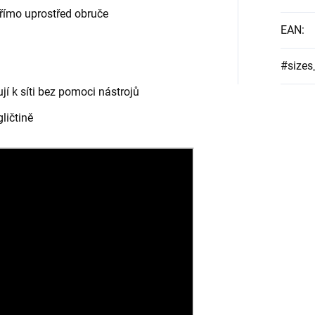
přímo uprostřed obruče
EAN
:
#sizes
í k síti bez pomoci nástrojů
ličtině