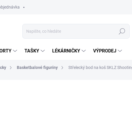
objednávka
Hledat
ORTY
TAŠKY
LÉKÁRNIČKY
VÝPRODEJ
cky
Basketbalové figuríny
Střelecký bod na koš SKLZ Shootin
379 Kč
Měrná
K DISPOZICI
(2 KS)
cena:
MŮŽEME DORUČIT DO:
13.8.2