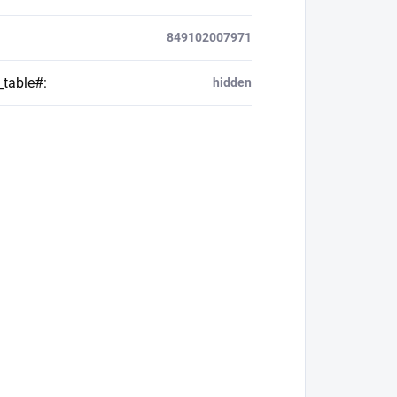
849102007971
_table#
:
hidden