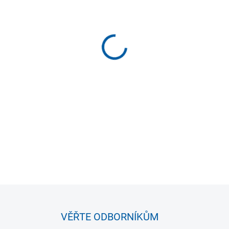
−
+
Optická hrací pomůcka SKLZ 
kdekoliv na hřišti. Zlepšete 
umístěným uprostřed obruče 
obruč. Cílový terč lze snadno
DETAILNÍ INFORMACE
VĚŘTE ODBORNÍKŮM