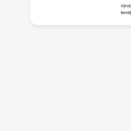
Výrob
levně