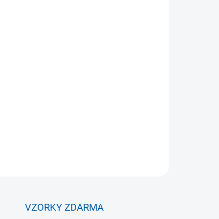
Přidat do košíku
Shooting Target zaručuje přesnou střelbu
přesnost s tímto jedinečným vizuálním cílem
místo toho, abyste se soustředili na samotnou
 připevnit k háku držícímu síť.
ZEPTAT SE
VZORKY ZDARMA