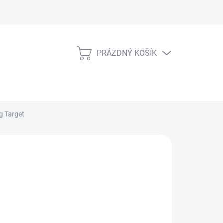
PRÁZDNÝ KOŠÍK
NÁKUPNÍ
KOŠÍK
g Target
026
MOŽNOSTI DORUČENÍ