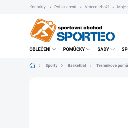
Přejít
Kontakty
Potisk dresů
Vrácení zboží
Moje 
na
obsah
OBLEČENÍ
POMŮCKY
SADY
SP
Domů
Sporty
Basketbal
Tréninkové pomů
ZNAČKA:
SKLZ