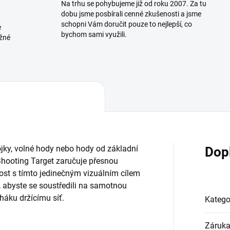
Na trhu se pohybujeme již od roku 2007. Za tu
dobu jsme posbírali cenné zkušenosti a jsme
schopni Vám doručit pouze to nejlepší, co
e
bychom sami využili.
ožné
ojky, volné hody nebo hody od základní
Dop
Shooting Target zaručuje přesnou
snost s tímto jedinečným vizuálním cílem
 abyste se soustředili na samotnou
 háku držícímu síť.
Katego
Záruk