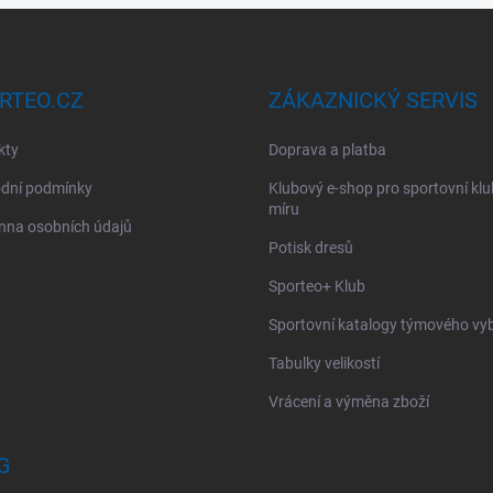
RTEO.CZ
ZÁKAZNICKÝ SERVIS
kty
Doprava a platba
dní podmínky
Klubový e-shop pro sportovní kl
míru
nna osobních údajů
Potisk dresů
Sporteo+ Klub
Sportovní katalogy týmového vy
Tabulky velikostí
Vrácení a výměna zboží
G