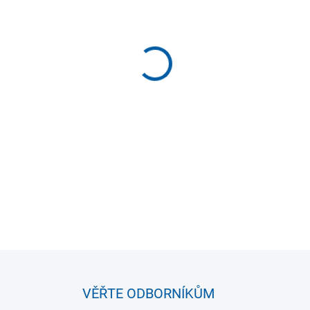
−
+
Velká sportovní taška od it
fotbalových dresů. Dvě rukoje
ramenním popruhem
DETAILNÍ INFORMACE
VĚŘTE ODBORNÍKŮM