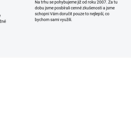
Na trhu se pohybujeme již od roku 2007. Za tu
dobu jsme posbírali cenné zkušenosti a jsme
schopni Vám doručit pouze to nejlepší, co
e
bychom sami využili.
ožné
SKLADEM U DODAVATELE
SKLADEM U DODAVA
(>5 KS)
(>