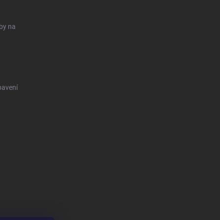
uby na
bavení