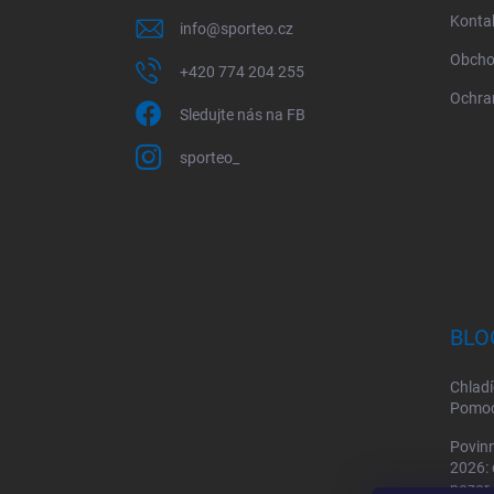
í
Konta
info
@
sporteo.cz
Obcho
+420 774 204 255
Ochra
Sledujte nás na FB
sporteo_
BLO
Chladí
Pomoc 
Povinn
2026: 
pozor