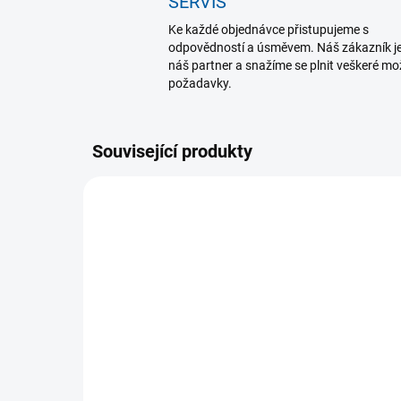
SERVIS
Ke každé objednávce přistupujeme s
odpovědností a úsměvem. Náš zákazník j
náš partner a snažíme se plnit veškeré m
požadavky.
Související produkty
VÝPRODEJ
SKLADEM
(2 KS)