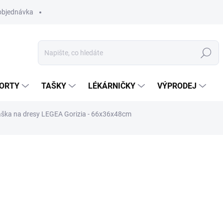
objednávka
Hledat
ORTY
TAŠKY
LÉKÁRNIČKY
VÝPRODEJ
aška na dresy LEGEA Gorizia - 66x36x48cm
649 Kč
Měrná
MOMENTÁLNĚ NEDOSTUP
cena:
MOŽNOSTI DORUČENÍ