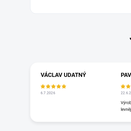
VÁCLAV UDATNÝ
PA
6.7.2026
22.6.
Výrob
levně