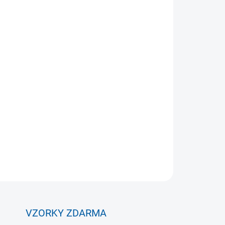
Přidat do košíku
alské značky Legea vhodná na až dvě sady
ti v horní části zajistí spolu s nastavitelným
ZEPTAT SE
VZORKY ZDARMA