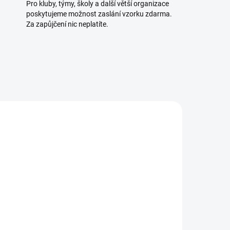
Pro kluby, týmy, školy a další větší organizace
poskytujeme možnost zaslání vzorku zdarma.
Za zapůjčení nic neplatíte.
TELE
SKLADEM U DODAVATELE
5 KS)
(>5 KS)