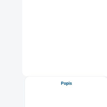
Volejbalový dámský dres
Dr
ERREA BETIM
Re
349 Kč
od
Detail
Dámský volejbalový dres ERREA
Tri
Betim - doprodej skladu
Ref
urče
hraj
Popis