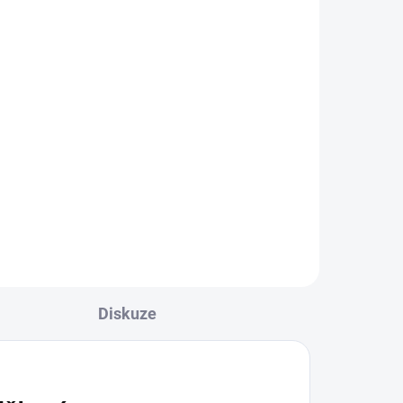
Dres Joma Championship
VII
389 Kč
l
Detail
Pánské/chlapecké tričko nebo
dres s krátkým rukávem z kolekce
JOMA Championship VII. Model
určený...
Diskuze