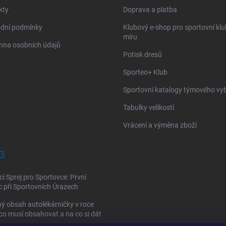
kty
Doprava a platba
dní podmínky
Klubový e-shop pro sportovní kl
míru
nna osobních údajů
Potisk dresů
Sporteo+ Klub
Sportovní katalogy týmového vy
Tabulky velikostí
Vrácení a výměna zboží
G
cí Sprej pro Sportovce: První
při Sportovních Úrazech
ý obsah autolékárničky v roce
co musí obsahovat a na co si dát