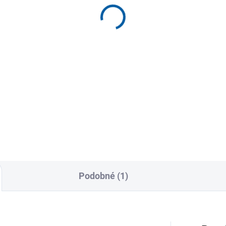
es pro rozhodčí Joma
Dámský sportovní set
feree
Joma Lider
659 Kč
579 Kč
Detail
Detai
čko pro rozhodčí JOMA
Kompletní set navržený pro
eree s krátkým rukávem
týmové sporty i individuální
ný především pro muže, kteří
tréninky.
í fotbal...
Podobné (1)