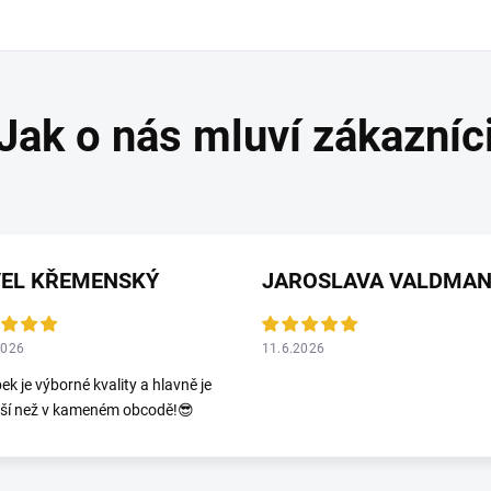
VEL KŘEMENSKÝ
2026
11.6.2026
ek je výborné kvality a hlavně je
jší než v kameném obcodě!😎