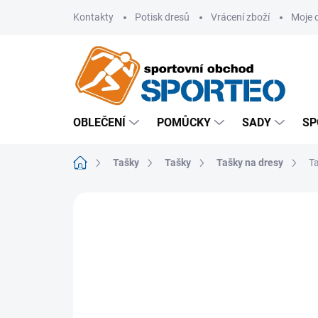
Přejít
Kontakty
Potisk dresů
Vrácení zboží
Moje 
na
obsah
OBLEČENÍ
POMŮCKY
SADY
SP
Domů
Tašky
Tašky
Tašky na dresy
T
ZNAČKA:
LEGEA