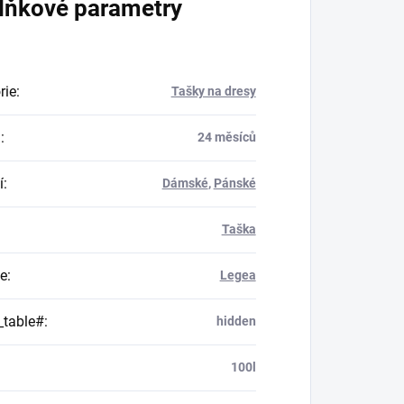
lňkové parametry
rie
:
Tašky na dresy
a
:
24 měsíců
í
:
Dámské
,
Pánské
Taška
e
:
Legea
_table#
:
hidden
:
100l