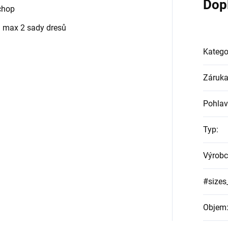
Dop
úchop
a max 2 sady dresů
Katego
Záruk
Pohlav
Typ
:
Výrobc
#sizes
Objem