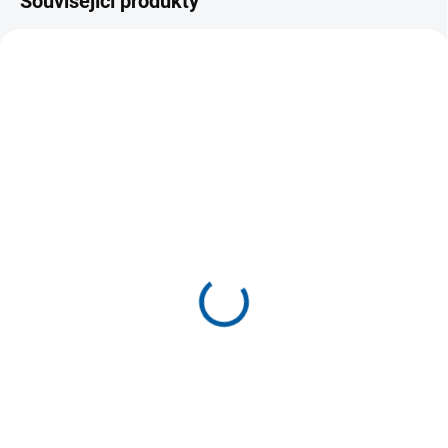
Související produkty
AKCE
SKLADEM U DODAVATELE
SKLADEM U DODAVATELE
(>5 KS)
(>5 KS)
Sportovní tepláková
Sportovní souprava
souprava Joma
Joma Toledo
Championship VIII
1 459 Kč
949 Kč
od
Detail
Detail
Tepláková souprava JOMA
Toledo. Velmi pohodlný a funkční
Sportovní tepláková souprava
multisportovní tréninkový set,
Joma Championship VIII je
který...
navržena pro sportovce, kteří