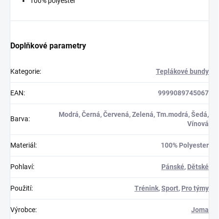
100% polyester
Doplňkové parametry
Kategorie
:
Teplákové bundy
EAN
:
9999089745067
Modrá, Černá, Červená, Zelená, Tm.modrá, Šedá,
Barva
:
Vínová
Materiál
:
100% Polyester
Pohlaví
:
Pánské
,
Dětské
Použití
:
Trénink
,
Sport
,
Pro týmy
Výrobce
:
Joma