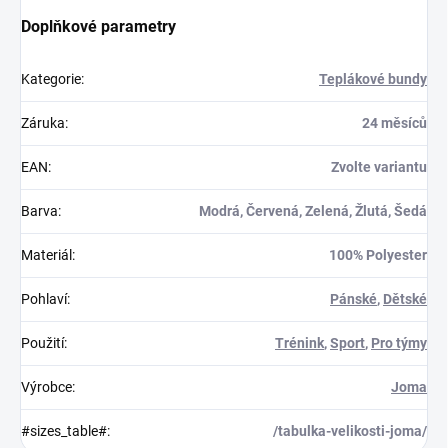
Doplňkové parametry
Kategorie
:
Teplákové bundy
Záruka
:
24 měsíců
EAN
:
Zvolte variantu
Barva
:
Modrá, Červená, Zelená, Žlutá, Šedá
Materiál
:
100% Polyester
Pohlaví
:
Pánské
,
Dětské
Použití
:
Trénink
,
Sport
,
Pro týmy
Výrobce
:
Joma
#sizes_table#
:
/tabulka-velikosti-joma/