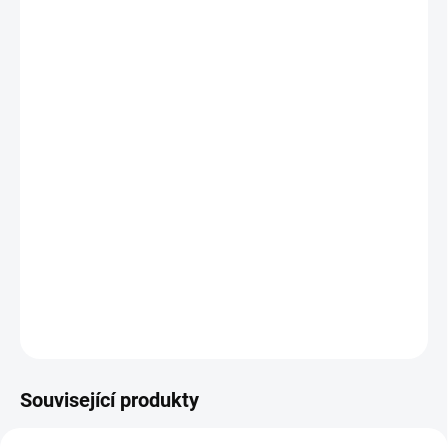
VELIKOST
MŮŽEME DORUČIT DO:
ZVOLTE VARIANTU
MOŽNOSTI DORUČENÍ
−
+
Přidat do košíku
Sportovní tepláková bunda od JOMA. Bunda s dlouhým zipem a
kapsami na zip na sportovní aktivity i volný čas.
DETAILNÍ INFORMACE
ZEPTAT SE
Související produkty
VÝPRODEJ