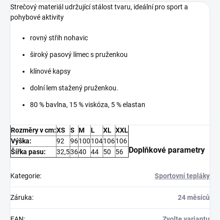
Strečový materiál udržující stálost tvaru, ideální pro sport a
pohybové aktivity
rovný střih nohavic
široký pasový límec s pruženkou
klínové kapsy
dolní lem stažený pruženkou.
80 % bavlna, 15 % viskóza, 5 % elastan
Rozměry v cm:
XS
S
M
L
XL
XXL
Výška:
92
96
100
104
106
106
Doplňkové parametry
Šířka pasu:
32,5
36
40
44
50
56
Kategorie
:
Sportovní tepláky
Záruka
:
24 měsíců
EAN
:
Zvolte variantu