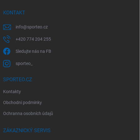
t
í
KONTAKT
info
@
sporteo.cz
+420 774 204 255
Sledujte nás na FB
sporteo_
SPORTEO.CZ
Kontakty
Obchodní podmínky
Ochranna osobních údajů
ZÁKAZNICKÝ SERVIS