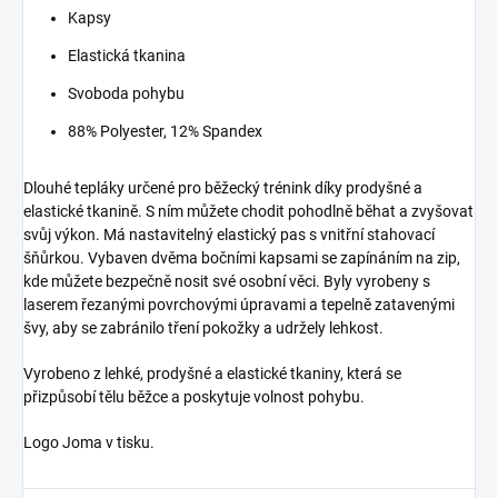
Kapsy
Elastická tkanina
Svoboda pohybu
88% Polyester, 12% Spandex
Dlouhé tepláky určené pro běžecký trénink díky prodyšné a
elastické tkanině.
S ním můžete chodit pohodlně běhat a zvyšovat
svůj výkon.
Má nastavitelný elastický pas s vnitřní stahovací
šňůrkou.
Vybaven dvěma bočními kapsami se zapínáním na zip,
kde můžete bezpečně nosit své osobní věci.
Byly vyrobeny s
laserem řezanými povrchovými úpravami a tepelně zatavenými
švy, aby se zabránilo tření pokožky a udržely lehkost.
Vyrobeno z lehké, prodyšné a elastické tkaniny, která se
přizpůsobí tělu běžce a poskytuje volnost pohybu.
Logo Joma v tisku.