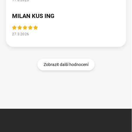
11.6.2026
MILAN KUS ING
27.3.2026
Zobrazit další hodnocení
Z
á
p
a