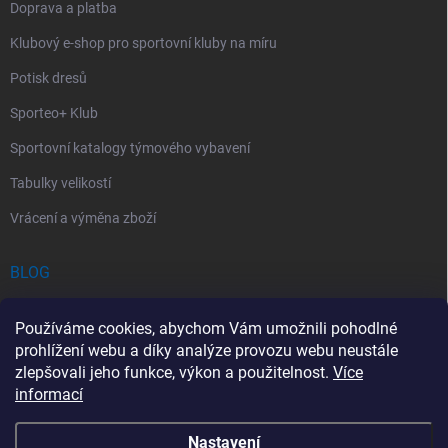
Doprava a platba
Klubový e-shop pro sportovní kluby na míru
Potisk dresů
Sporteo+ Klub
Sportovní katalogy týmového vybavení
Tabulky velikostí
Vrácení a výměna zboží
BLOG
Chladící Sprej pro Sportovce: První Pomoc při Sportovních Úrazech
Používáme cookies, abychom Vám umožnili pohodlné
Povinný obsah autolékárničky v roce 2026: co musí obsahovat a na
prohlížení webu a díky analýze provozu webu neustále
co si dát pozor
zlepšovali jeho funkce, výkon a použitelnost.
Více
informací
Sportovní lékárnička: Jak si vybrat a co by měla obsahovat?
Nastavení