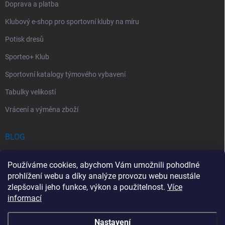
Doprava a platba
Klubový e-shop pro sportovní kluby na míru
Potisk dresů
Sporteo+ Klub
Sportovní katalogy týmového vybavení
Tabulky velikostí
Vrácení a výměna zboží
BLOG
Chladící Sprej pro Sportovce: První Pomoc při Sportovních Úrazech
Používáme cookies, abychom Vám umožnili pohodlné
Povinný obsah autolékárničky v roce 2026: co musí obsahovat a na
prohlížení webu a díky analýze provozu webu neustále
co si dát pozor
zlepšovali jeho funkce, výkon a použitelnost.
Více
informací
Sportovní lékárnička: Jak si vybrat a co by měla obsahovat?
Nastavení