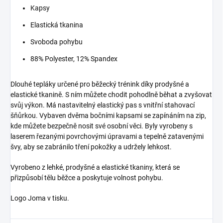
Kapsy
Elastická tkanina
Svoboda pohybu
88% Polyester, 12% Spandex
Dlouhé tepláky určené pro běžecký trénink díky prodyšné a
elastické tkanině.
S ním můžete chodit pohodlně běhat a zvyšovat
svůj výkon.
Má nastavitelný elastický pas s vnitřní stahovací
šňůrkou.
Vybaven dvěma bočními kapsami se zapínáním na zip,
kde můžete bezpečně nosit své osobní věci.
Byly vyrobeny s
laserem řezanými povrchovými úpravami a tepelně zatavenými
švy, aby se zabránilo tření pokožky a udržely lehkost.
Vyrobeno z lehké, prodyšné a elastické tkaniny, která se
přizpůsobí tělu běžce a poskytuje volnost pohybu.
Logo Joma v tisku.