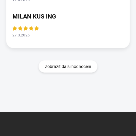
11.6.2026
MILAN KUS ING
27.3.2026
Zobrazit další hodnocení
Z
á
p
a