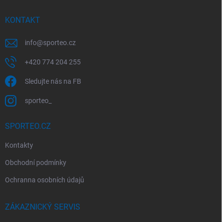
t
í
KONTAKT
info
@
sporteo.cz
+420 774 204 255
Sledujte nás na FB
sporteo_
SPORTEO.CZ
Kontakty
Obchodní podmínky
Ochranna osobních údajů
ZÁKAZNICKÝ SERVIS