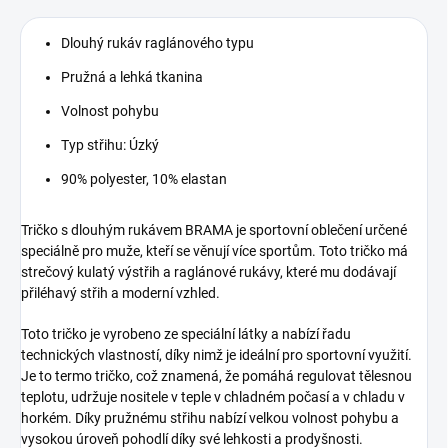
Dlouhý rukáv raglánového typu
Pružná a lehká tkanina
Volnost pohybu
Typ střihu: Úzký
90% polyester, 10% elastan
Tričko s dlouhým rukávem BRAMA je sportovní oblečení určené
speciálně pro muže, kteří se věnují více sportům. Toto tričko má
strečový kulatý výstřih a raglánové rukávy, které mu dodávají
přiléhavý střih a moderní vzhled.
Toto tričko je vyrobeno ze speciální látky a nabízí řadu
technických vlastností, díky nimž je ideální pro sportovní využití.
Je to termo tričko, což znamená, že pomáhá regulovat tělesnou
teplotu, udržuje nositele v teple v chladném počasí a v chladu v
horkém. Díky pružnému střihu nabízí velkou volnost pohybu a
vysokou úroveň pohodlí díky své lehkosti a prodyšnosti.