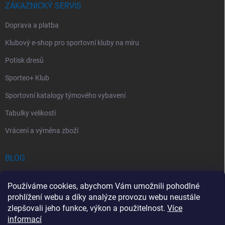
ZÁKAZNICKÝ SERVIS
Doprava a platba
Klubový e-shop pro sportovní kluby na míru
Potisk dresů
Sporteo+ Klub
Sportovní katalogy týmového vybavení
Tabulky velikostí
Vrácení a výměna zboží
BLOG
Chladící Sprej pro Sportovce: První Pomoc při Sportovních Úrazech
Používáme cookies, abychom Vám umožnili pohodlné
Povinný obsah autolékárničky v roce 2026: co musí obsahovat a na
prohlížení webu a díky analýze provozu webu neustále
co si dát pozor
zlepšovali jeho funkce, výkon a použitelnost.
Více
informací
Sportovní lékárnička: Jak si vybrat a co by měla obsahovat?