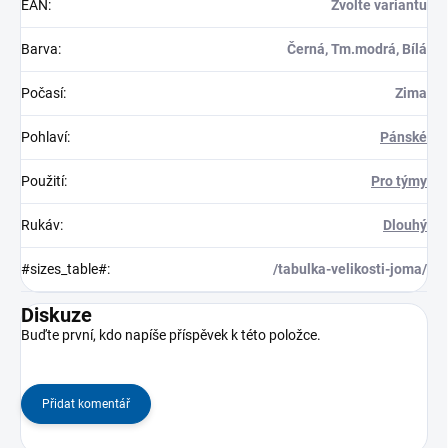
EAN
:
Zvolte variantu
Barva
:
Černá, Tm.modrá, Bílá
Počasí
:
Zima
Pohlaví
:
Pánské
Použití
:
Pro týmy
Rukáv
:
Dlouhý
#sizes_table#
:
/tabulka-velikosti-joma/
Diskuze
Buďte první, kdo napíše příspěvek k této položce.
Přidat komentář