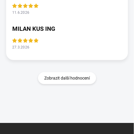
11.6.2026
MILAN KUS ING
27.3.2026
Zobrazit další hodnocení
Z
á