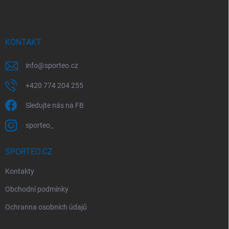
p
a
t
í
KONTAKT
info
@
sporteo.cz
+420 774 204 255
Sledujte nás na FB
sporteo_
SPORTEO.CZ
Kontakty
Obchodní podmínky
Ochranna osobních údajů