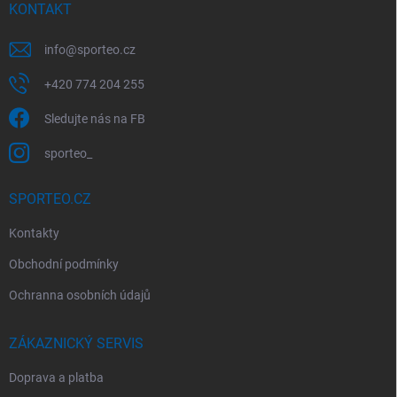
í
KONTAKT
info
@
sporteo.cz
+420 774 204 255
Sledujte nás na FB
sporteo_
SPORTEO.CZ
Kontakty
Obchodní podmínky
Ochranna osobních údajů
ZÁKAZNICKÝ SERVIS
Doprava a platba