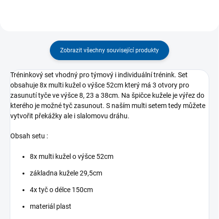
Zobrazit všechny související produkty
Tréninkový set vhodný pro týmový i individuální trénink. Set
obsahuje 8x multi kužel o výšce 52cm který má 3 otvory pro
zasunutí tyče ve výšce 8, 23 a 38cm. Na špičce kužele je výřez do
kterého je možné tyč zasunout. S naším multi setem tedy můžete
vytvořit překážky ale i slalomovu dráhu.
Obsah setu :
8x multi kužel o výšce 52cm
základna kužele 29,5cm
4x tyč o délce 150cm
materiál plast