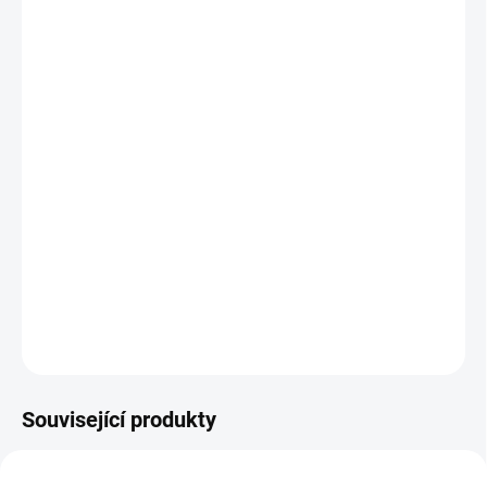
MOŽNOSTI
DORUČENÍ
−
+
Přidat do košíku
Tréninkový set vhodný pro týmový i individuální trénink. Set
obsahuje 8x multi kužel o výšce 52cm který má 3 otvory pro
zasunutí tyče ve výšce 8, 23 a 38cm. Na špičce kužele je výřez do
kterého je možné tyč zasunout. S naším multi setem tedy můžete
vytvořit překážky ale i slalomovu dráhu
DETAILNÍ INFORMACE
ZEPTAT SE
Související produkty