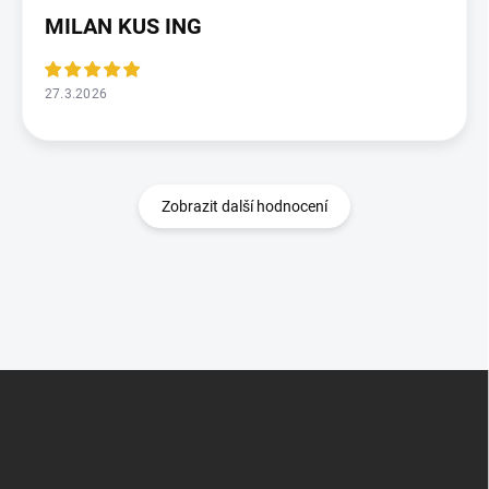
MILAN KUS ING
27.3.2026
Zobrazit další hodnocení
Z
á
p
a
t