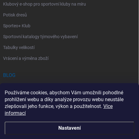
Klubový e-shop pro sportovní kluby na míru
Potisk dresů
Sporteo+ Klub
Sportovní katalogy týmového vybavení
Tabulky velikostí
Vrácení a výměna zboží
BLOG
Chladící Sprej pro Sportovce: První Pomoc při Sportovních Úrazech
Používáme cookies, abychom Vám umožnili pohodlné
Povinný obsah autolékárničky v roce 2026: co musí obsahovat a na
prohlížení webu a díky analýze provozu webu neustále
co si dát pozor
zlepšovali jeho funkce, výkon a použitelnost.
Více
informací
Sportovní lékárnička: Jak si vybrat a co by měla obsahovat?
Nastavení