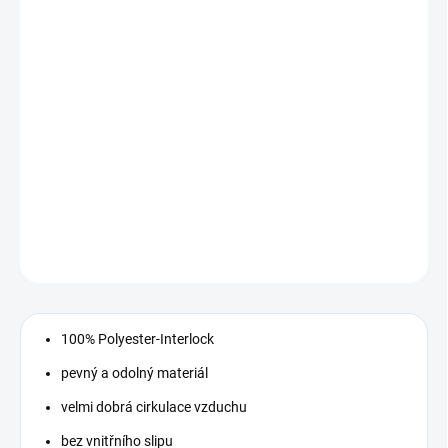
MOŽNOSTI
DORUČENÍ
−
+
Přidat do košíku
trenky JAKO Manchester . DOPRODEJ SKLADU - pánské trenky ve
velikosti XL
DETAILNÍ INFORMACE
ZEPTAT SE
100% Polyester-Interlock
pevný a odolný materiál
velmi dobrá cirkulace vzduchu
bez vnitřního slipu