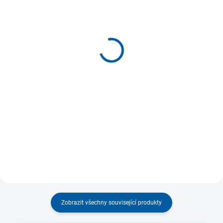
MOMENTÁLNĚ NEDOSTUPNÉ
DO 5 DNŮ
Pomůcka pro chladovou
Výbava lékárničky pro
terapii Mueller Ice bag
domácnost
Wrap
529 Kč
549 Kč
Detail
Detail
Základní výbava lékárničky pro
ošetření drobných úrazů v
Pomůcka pro chladovou terapii a
domácnosti. Může jít například
můžeme ji použít na různé
o...
bolestivé části těla. Dlouhé pásy
na...
Zobrazit všechny související produkty