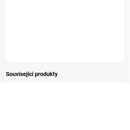
Základní výbava do přenosných i jiných lékárniček určených pro
sportovce. Výbava je sestavena na základě rizik nejčastějších
úrazů při sportu. Naleznete zde vše potřebné pro základní
ošetření, ale také například speciální náplasti na odřeniny.
DETAILNÍ INFORMACE
ZEPTAT SE
Související produkty