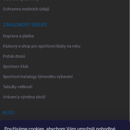
Ochranna osobních údajů
ZÁKAZNICKÝ SERVIS
Doprava a platba
Klubový e-shop pro sportovní kluby na míru
Potisk dresů
Sporteo+ Klub
Sportovní katalogy týmového vybavení
Tabulky velikostí
Vrácení a výměna zboží
BLOG
Chladící Sprej pro Sportovce: První Pomoc při Sportovních Úrazech
Používáme cookies, abychom Vám umožnili pohodlné