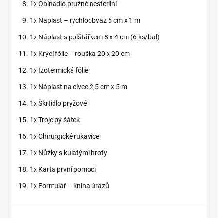
1x Obinadlo pružné nesterilní
1x Náplast – rychloobvaz 6 cm x 1 m
1x Náplast s polštářkem 8 x 4 cm (6 ks/bal)
1x Krycí fólie – rouška 20 x 20 cm
1x Izotermická fólie
1x Náplast na cívce 2,5 cm x 5 m
1x Škrtidlo pryžové
1x Trojcípý šátek
1x Chirurgické rukavice
1x Nůžky s kulatými hroty
1x Karta první pomoci
1x Formulář – kniha úrazů