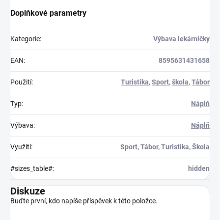
Doplňkové parametry
Kategorie
:
Výbava lekárničky
EAN
:
8595631431658
Použití
:
Turistika
,
Sport
,
škola
,
Tábor
Typ
:
Náplň
Výbava
:
Náplň
Využití
:
Sport, Tábor, Turistika, Škola
#sizes_table#
:
hidden
Diskuze
Buďte první, kdo napíše příspěvek k této položce.