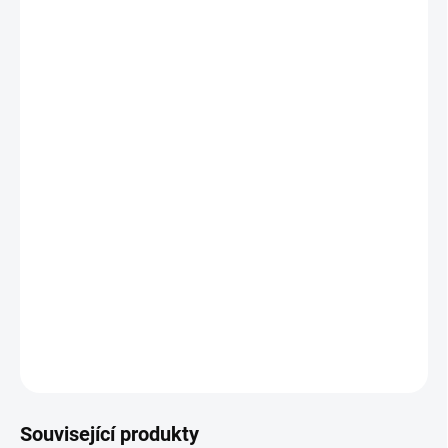
VELIKOST
MŮŽEME DORUČIT DO:
ZVOLTE VARIANTU
MOŽNOSTI DORUČENÍ
−
+
Přidat do košíku
Zimní sportovní bunda Joma Explorer je ideální pro venkovní
aktivity v chladných podmínkách. Poskytuje ochranu před větrem
a chladem, aniž by omezovala pohyb. Je vyrobena z odolné
ripstop tkaniny, obsahuje spandex pro pohodlí a má reflexní prvky
pro bezpečnost.
DETAILNÍ INFORMACE
ZEPTAT SE
Související produkty