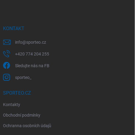
á
p
a
t
í
KONTAKT
info
@
sporteo.cz
+420 774 204 255
Sledujte nás na FB
sporteo_
SPORTEO.CZ
Kontakty
Obchodní podmínky
Ochranna osobních údajů