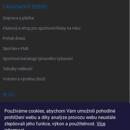
ZÁKAZNICKÝ SERVIS
Doprava a platba
Klubový e-shop pro sportovní kluby na míru
Potisk dresů
Sporteo+ Klub
Sportovní katalogy týmového vybavení
Tabulky velikostí
Vrácení a výměna zboží
BLOG
Chladící Sprej pro Sportovce: První Pomoc při Sportovních Úrazech
Používáme cookies, abychom Vám umožnili pohodlné
Povinný obsah autolékárničky v roce 2026: co musí obsahovat a na
prohlížení webu a díky analýze provozu webu neustále
co si dát pozor
zlepšovali jeho funkce, výkon a použitelnost.
Více