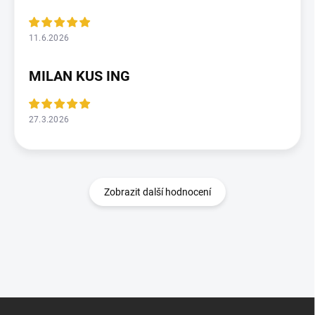
11.6.2026
MILAN KUS ING
27.3.2026
Zobrazit další hodnocení
Z