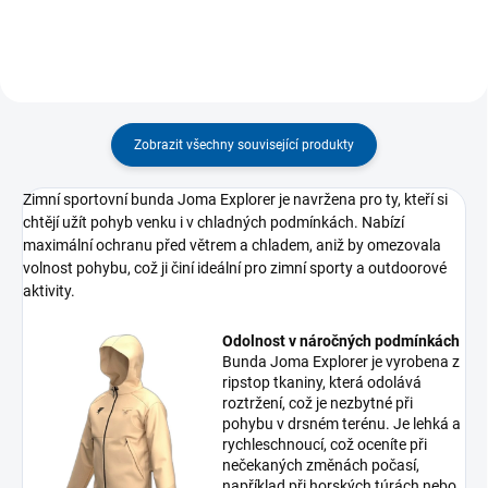
Zobrazit všechny související produkty
Zimní sportovní bunda Joma Explorer je navržena pro ty, kteří si
chtějí užít pohyb venku i v chladných podmínkách. Nabízí
maximální ochranu před větrem a chladem, aniž by omezovala
volnost pohybu, což ji činí ideální pro zimní sporty a outdoorové
aktivity.
Odolnost v náročných podmínkách
Bunda Joma Explorer je vyrobena z
ripstop tkaniny, která odolává
roztržení, což je nezbytné při
pohybu v drsném terénu. Je lehká a
rychleschnoucí, což oceníte při
nečekaných změnách počasí,
například při horských túrách nebo