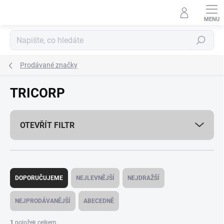
Přejít
na
obsah
Hledat
Prodávané značky
TRICORP
OTEVŘÍT FILTR
Ř
a
DOPORUČUJEME
NEJLEVNĚJŠÍ
NEJDRAŽŠÍ
z
e
NEJPRODÁVANĚJŠÍ
ABECEDNĚ
n
í
1
položek celkem