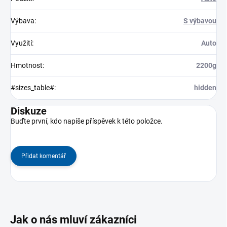
Výbava
:
S výbavou
Využití
:
Auto
Hmotnost
:
2200g
#sizes_table#
:
hidden
Diskuze
Buďte první, kdo napíše příspěvek k této položce.
Přidat komentář