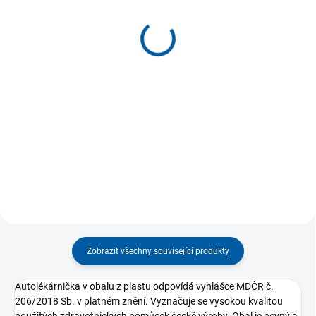
Autolékárnička a
Autolékárnička velikost
Foggystop plus, set
I. – polštářek
399 Kč
259 Kč
Detail
Detail
Autolékárnička je povinnou
Autolékárnička v textilním
výbavou motorového vozidla,
polštářku, uzavíratelném na zip.
FoggyStop Plus je osvědčeným
Uvnitř textilního pouzdra...
doplňkem...
Zobrazit všechny související produkty
Autolékárnička v obalu z plastu odpovídá vyhlášce MDČR č.
206/2018 Sb. v platném znění. Vyznačuje se vysokou kvalitou
použitých zdravotnických pomůcek české výroby. Obal je pevný a