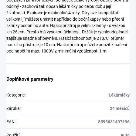
odolný - zachová tak obsah lékárničky po celou dobu její
životnosti. Expirace je minimálně 4 roky. Díky své kompaktní
velikosti jí můžete umístit například do boční kapsy nebo přední
skříňky osobního auta. Hasicí přístroj je velmi skladný - s výškou
jen 26 cm. Přesto má vysokou účinnost. Držák je rychloodepínací -
zajišťuje snadné připevnění. Hasicí schopnost je 21B/C, průměr
hasicího přístroje je 10 cm. Hasicí přístroj můžete použít k hašení
pod napětím max. 1000V z minimální vzdálenosti 1 m.
Doplňkové parametry
Kategorie
:
Lékárničky
Záruka
:
24 měsíců
EAN
:
8595631407196
Použití
:
Auto