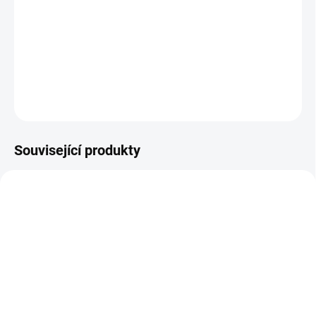
Autolékárnička v obalu z plastu odpovídá vyhlášce MDČR č.
206/2018 Sb. v platném znění
DETAILNÍ INFORMACE
ZEPTAT SE
Související produkty
DO 5 DNŮ
DO 5 DNŮ
(>5 KS)
(>5 KS)