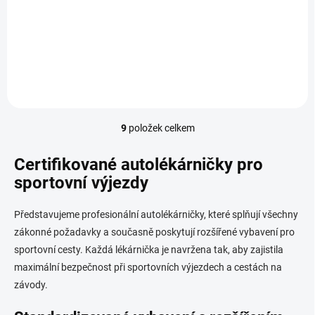
Autolékárnička je povinnou
výbavou motorového vozidla,
FoggyStop Plus je
osvědčeným doplňkem...
9
položek celkem
O
v
l
Certifikované autolékárničky pro
á
sportovní výjezdy
d
a
c
Představujeme profesionální autolékárničky, které splňují všechny
í
zákonné požadavky a současně poskytují rozšířené vybavení pro
p
sportovní cesty. Každá lékárnička je navržena tak, aby zajistila
r
v
maximální bezpečnost při sportovních výjezdech a cestách na
k
závody.
y
v