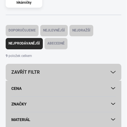
lékárničky
Ř
a
DOPORUČUJEME
NEJLEVNĚJŠÍ
NEJDRAŽŠÍ
z
e
NEJPRODÁVANĚJŠÍ
ABECEDNĚ
n
í
9
položek celkem
p
r
ZAVŘÍT FILTR
o
d
u
CENA
k
t
ů
ZNAČKY
MATERIÁL