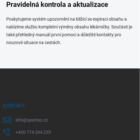
Pravidelná kontrola a aktualizace
Poskytujeme systém upozornění na blížící se expiraci obsahu a
nabízíme službu kompletní výměny obsahu lékárničky. Součástí je
také přehledný manuál první pomoci a důležité kontakty pro
nouzové situace na cestách.
Z
á
p
a
t
í
KONTAKT
info
@
sporteo.cz
+420 774 204 255