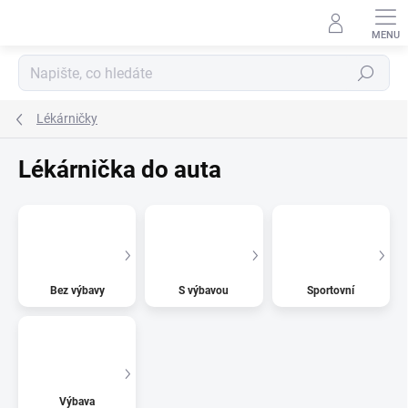
Přejít
na
obsah
Hledat
Lékárničky
Lékárnička do auta
Bez výbavy
S výbavou
Sportovní
Výbava