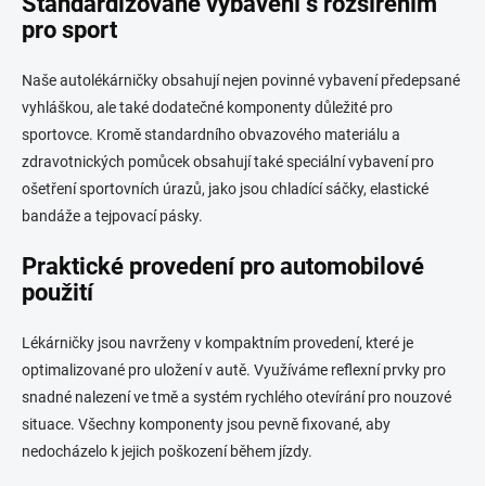
Standardizované vybavení s rozšířením
ý
pro sport
p
i
s
Naše autolékárničky obsahují nejen povinné vybavení předepsané
u
vyhláškou, ale také dodatečné komponenty důležité pro
sportovce. Kromě standardního obvazového materiálu a
zdravotnických pomůcek obsahují také speciální vybavení pro
ošetření sportovních úrazů, jako jsou chladící sáčky, elastické
bandáže a tejpovací pásky.
Praktické provedení pro automobilové
použití
Lékárničky jsou navrženy v kompaktním provedení, které je
optimalizované pro uložení v autě. Využíváme reflexní prvky pro
snadné nalezení ve tmě a systém rychlého otevírání pro nouzové
situace. Všechny komponenty jsou pevně fixované, aby
nedocházelo k jejich poškození během jízdy.