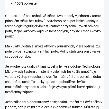
100% polyester
Oboustranné basketbalové tričko. Dva modely v jednom v tomto
pánském tričku bez rukávů. Vyrobeno ze super lehké tkaniny a
technologie regulující vlhkost. Zaručena vysoká úroveň odvodu
potu, stejně jako vynikající volnost pohybu, abyste ji mohli kdykoli
použít.
Má kulatý výstřih a široké otvory v průramcích, které optimalizují
pohyblivost a zlepšují ventilaci potu. Volný střih také přispívá ke
svobodě pohybu.
Je vyrobeno z kvalitní tkaniny, velmi lehké a odolné. Technologie
Micro-Mesh System umístěná v celém střihu košile umožňuje
vstup a výstup vzduchu, takže tělo hráče zůstane po celou dobu
chladné a suché. To poskytuje extra pohodlí ve chvílích
maximálního výkonu a zabraňuje výskytu plísní, které způsobují
nepříjemný zápach.
Jeho základní a oboustranný design vám umožní mít dvě trička v
jednom, což je velmi praktická a ekonomická funkce. Můžete jej