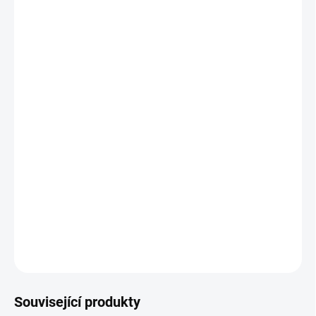
VELIKOST
MŮŽEME DORUČIT DO:
ZVOLTE VARIANTU
MOŽNOSTI DORUČENÍ
−
+
Přidat do košíku
Pánské basketbalové tílko.
Oboustranné, takže máte dvě barvy v
jedné košili.
Super prodyšná technologie odvádí pot od vaší hry.
DETAILNÍ INFORMACE
ZEPTAT SE
Související produkty