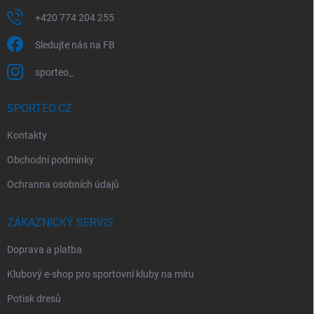
ý
p
+420 774 204 255
i
s
Sledujte nás na FB
u
sporteo_
SPORTEO.CZ
Kontakty
Obchodní podmínky
Ochranna osobních údajů
ZÁKAZNICKÝ SERVIS
Doprava a platba
Klubový e-shop pro sportovní kluby na míru
Potisk dresů