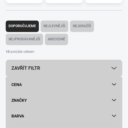
Ř
a
DOPORUČUJEME
NEJLEVNĚJŠÍ
NEJDRAŽŠÍ
z
e
NEJPRODÁVANĚJŠÍ
ABECEDNĚ
n
í
10
položek celkem
p
r
ZAVŘÍT FILTR
o
d
u
CENA
k
t
ů
ZNAČKY
BARVA