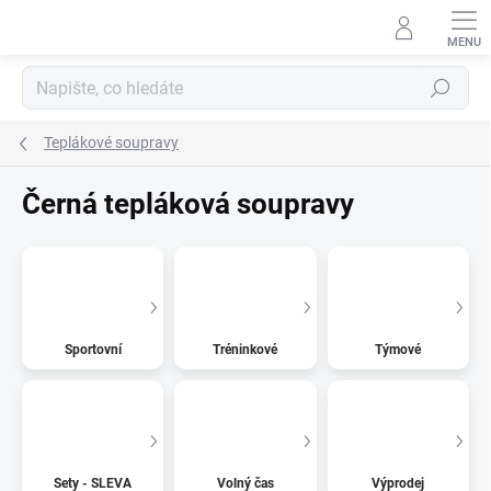
Přejít
na
obsah
Hledat
Teplákové soupravy
Černá tepláková soupravy
Sportovní
Tréninkové
Týmové
Sety - SLEVA
Volný čas
Výprodej