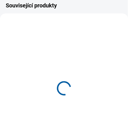
Související produkty
VÝPRODEJ
DO 10 DNŮ
DO 10 DNŮ
Tepláková souprava
Tepláková souprava
Adidas Tiro 24 Entrada
bavlněná JOMA Jungle
1 499 Kč
1 349 Kč
Detail
Detail
Tepláková souprava Adidas Tiro
Tepláková souprava JOMA
24 Entrada. Sportovní souprava
Jungle se skládá z mikiny s
je složena z teplákové bunda
kapucí se zapínáním na dlouhý
Adidas...
zip a tepláků s...