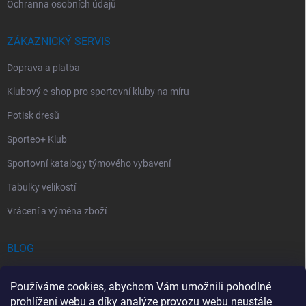
Ochranna osobních údajů
ZÁKAZNICKÝ SERVIS
Doprava a platba
Klubový e-shop pro sportovní kluby na míru
Potisk dresů
Sporteo+ Klub
Sportovní katalogy týmového vybavení
Tabulky velikostí
Vrácení a výměna zboží
BLOG
Chladící Sprej pro Sportovce: První Pomoc při Sportovních Úrazech
Používáme cookies, abychom Vám umožnili pohodlné
Povinný obsah autolékárničky v roce 2026: co musí obsahovat a na
prohlížení webu a díky analýze provozu webu neustále