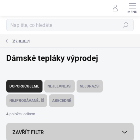
Přejít
na
obsah
Hledat
Výprodej
Dámské tepláky výprodej
Ř
a
DOPORUČUJEME
NEJLEVNĚJŠÍ
NEJDRAŽŠÍ
z
e
NEJPRODÁVANĚJŠÍ
ABECEDNĚ
n
í
4
položek celkem
p
r
ZAVŘÍT FILTR
o