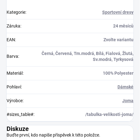
Kategorie
:
Sportovní dresy
Záruka
:
24 měsíců
EAN
:
Zvolte variantu
Černá, Červená, Tm.modrá, Bílá, Fialová, Žlutá,
Barva
:
Sv.modrá, Tyrkysová
Materiál
:
100% Polyester
Pohlaví
:
Dámské
Výrobce
:
Joma
#sizes_table#
:
/tabulka-velikosti-joma/
Diskuze
Buďte první, kdo napíše příspěvek k této položce.