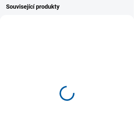
Související produkty
SKLADEM U DODAVATELE
SKLADEM U DODAVATELE
(>5 KS)
(>5 KS)
Dámské šortky JOMA
Dámské sportovní
Vela bavlna
kraťasy JOMA Paris II
399 Kč
249 Kč
od
od
Detail
Detail
Krátké bavlněné legíny. Model
Dámské/dětské šortky JOMA
žena/dívka. Jejich přiléhavý
Paris. Model určený pro všechny
design se přizpůsobí tělu díky
sporty. Tyto šortky mají