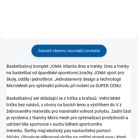
tomu,...
zakřivený...
Zobrazit všechny související produkty
Basketbalový komplet JOMA Atlanta dres a trenky. Dres a trenky
na basketbal od španělské sporetovní značky JOMA sport pro
školy, oddíly i jednotlivce. Jednobarevný design a technologií
MicroMesh pro optimální pohodu při nošení za SUPER CENU.
Basketbalový set skládající se z trička a kraťasů. Velmi lehké
tričko bez rukávů, s otvory na bocích lemu a výstřihem do V z
žebrovaného materiálu pro maximální volnost pohybu. Zadní část
je vyrobena z tkaniny Micro mesh pro optimalizaci prodyšnosti a
udržení těla sportovce v suchu během sportovního
tréninku. Šortky mají elastický pas nastavitelný pomocí
šňůrky. Obsahuje silikonové vložky na vnitřní straně pasu, které