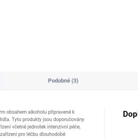
Detail
Detai
ava lékárničky Standard je
ná pro školy, firmy, obchod,
Pružná bavlněná tejpovací p
ejnu, nevýrobní provoz,...
s mimořádnou lepivostí, která
aplikuje na poraněný nebo...
Podobné (3)
kým obsahem alkoholu připravené k
Dop
lidla. Tyto produkty jsou doporučovány
ízení včetně jednotek intenzivní péče,
zařízení pro léčbu dlouhodobě