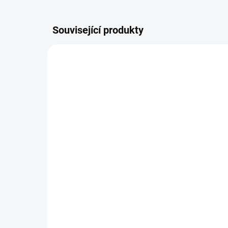
Související produkty
DO 5 DNŮ
Výbava lékárničky pro
Vý
školní tělocvičny
ST
1 969 Kč
63
Detail