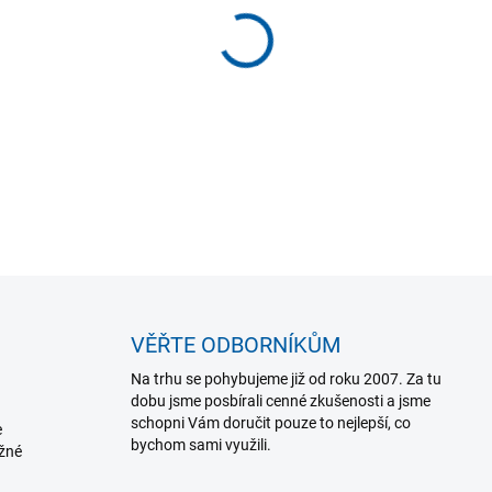
−
+
Dezinfekční prostředky Cavi
zdravotnickém vybavení a p
DETAILNÍ INFORMACE
VĚŘTE ODBORNÍKŮM
Na trhu se pohybujeme již od roku 2007. Za tu
dobu jsme posbírali cenné zkušenosti a jsme
schopni Vám doručit pouze to nejlepší, co
e
bychom sami využili.
ožné