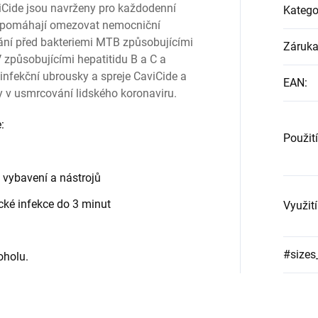
iCide jsou navrženy pro každodenní
Katego
a pomáhají omezovat nemocniční
rání před bakteriemi MTB způsobujícími
Záruk
 způsobujícími hepatitidu B a C a
infekční ubrousky a spreje CaviCide a
EAN
:
y v usmrcování lidského koronaviru.
:
Použití
 vybavení a nástrojů
cké infekce do 3 minut
Využití
#sizes
oholu.