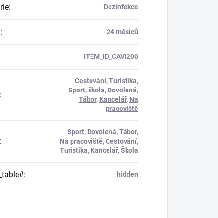
rie
:
Dezinfekce
a
:
24 měsíců
ITEM_ID_CAVI200
Cestování
,
Turistika
,
Sport
,
škola
,
Dovolená
,
:
Tábor
,
Kancelář
,
Na
pracoviště
Sport, Dovolená, Tábor,
:
Na pracoviště, Cestování,
Turistika, Kancelář, Škola
_table#
:
hidden