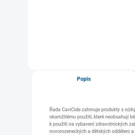
Výbava lékárničky je vhodná pro
Výb
všechny typy tělocvičen.
vhod
Obsahuje veškeré komponenty
prod
včetně...
Popis
Řada CaviCide zahrnuje produkty s níz
okamžitému použití, které neobsahují bě
k použití na vybavení zdravotnických zař
novorozeneckých a dětských oddělení a 