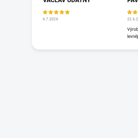
VÁCLAV UDATNÝ
PA
6.7.2026
22.6.
Výrob
levně