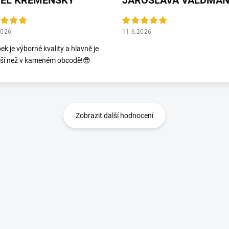
VEL KŘEMENSKÝ
2026
11.6.2026
ek je výborné kvality a hlavně je
jší než v kameném obcodě!😎
Zobrazit další hodnocení