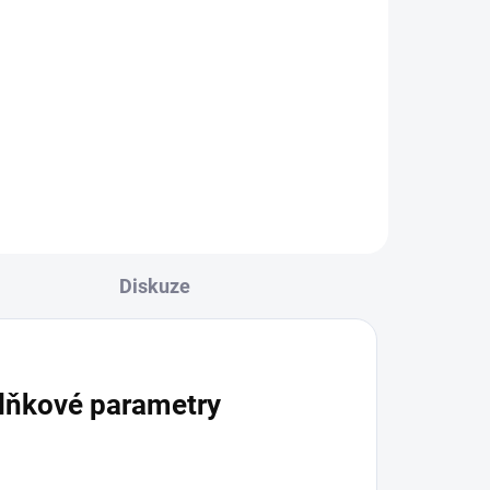
Detail
l
Výbava lékárničky je vhodná pro
áska
školy v přírodě, tábory a
 se
zotavovací akce. Obsah výbavy
je...
Diskuze
lňkové parametry