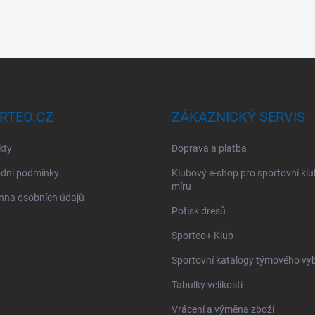
RTEO.CZ
ZÁKAZNICKÝ SERVIS
kty
Doprava a platba
dní podmínky
Klubový e-shop pro sportovní kl
míru
nna osobních údajů
Potisk dresů
Sporteo+ Klub
Sportovní katalogy týmového vy
Tabulky velikostí
Vrácení a výměna zboží