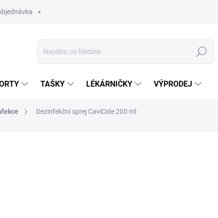
objednávka
Hledat
ORTY
TAŠKY
LÉKÁRNIČKY
VÝPRODEJ
nfekce
Dezinfekční sprej CaviCide 200 ml
229 Kč
Měrná
MOMENTÁLNĚ NEDOSTUP
cena:
MOŽNOSTI DORUČENÍ