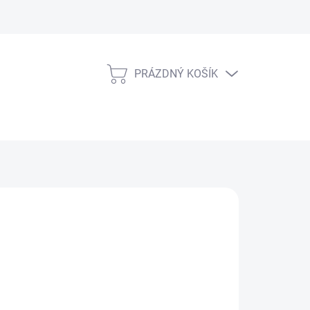
PRÁZDNÝ KOŠÍK
NÁKUPNÍ
KOŠÍK
NÉ