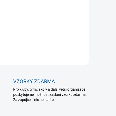
Přidat do košíku
Cide jsou navrženy pro každodenní používání na
omáhají omezovat nemocniční infekce
ZEPTAT SE
VZORKY ZDARMA
Pro kluby, týmy, školy a další větší organizace
poskytujeme možnost zaslání vzorku zdarma.
Za zapůjčení nic neplatíte.