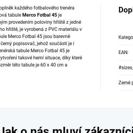
doplněk každého fotbalového trenéra
Dop
ová tabule
Merco Fotbal 45
je
ým provedením poloviny hřiště z jedné
ho hřiště, je vyrobená z PVC materiálu v
bule Merco Fotbal 45 jsou barevně
Katego
černý popisovač, jehož součástí je i
nérská tabule Merco Fotbal 45 je
EAN
:
tvoření takové herní situace, díky které
změr této tabule je 60 x 40 cm a
#sizes
Země 