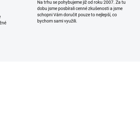
Na trhu se pohybujeme již od roku 2007. Za tu
dobu jsme posbírali cenné zkušenosti a jsme
schopni Vám doručit pouze to nejlepší, co
e
bychom sami využili.
ožné
MOMENTÁLNĚ NEDOSTUPNÉ
MOMENTÁLNĚ NEDOST
eller bandáž na
Mueller ortéza na kol