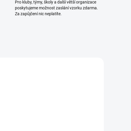
Pro kluby, týmy, školy a další větší organizace
poskytujeme možnost zaslání vzorku zdarma.
Za zapůjčení nic neplatíte.
UPNÉ
K DISPOZICI
(5 KS)
eno