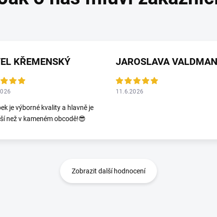
VEL KŘEMENSKÝ
2026
11.6.2026
ek je výborné kvality a hlavně je
jší než v kameném obcodě!😎
Zobrazit další hodnocení