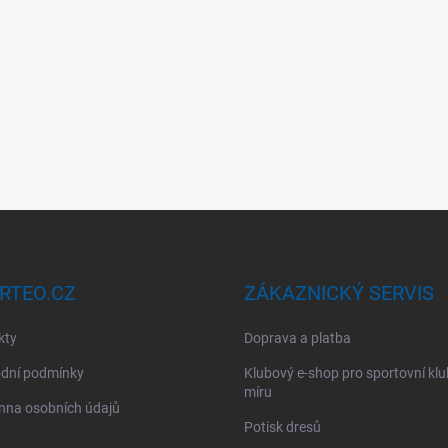
RTEO.CZ
ZÁKAZNICKÝ SERVIS
kty
Doprava a platba
dní podmínky
Klubový e-shop pro sportovní kl
míru
nna osobních údajů
Potisk dresů