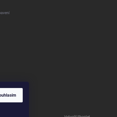
bavení
ouhlasím
Vytvořil Shoptet