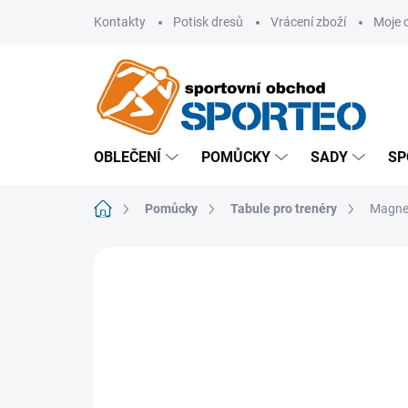
Přejít
Kontakty
Potisk dresů
Vrácení zboží
Moje 
na
obsah
OBLEČENÍ
POMŮCKY
SADY
SP
Domů
Pomůcky
Tabule pro trenéry
Magnet
ZNAČKA:
MERCO