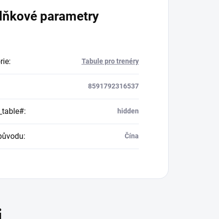
lňkové parametry
rie
:
Tabule pro trenéry
8591792316537
_table#
:
hidden
původu
:
Čína