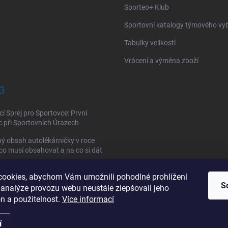
Sporteo+ Klub
Sportovní katalogy týmového vy
Tabulky velikostí
Vrácení a výměna zboží
G
cí Sprej pro Sportovce: První
při Sportovních Úrazech
ý obsah autolékárničky v roce
co musí obsahovat a na co si dát
ookies, abychom Vám umožnili pohodlné prohlížení
vní lékárnička: Jak si vybrat a co
S
la obsahovat?
 analýze provozu webu neustále zlepšovali jeho
n a použitelnost.
Více informací
í