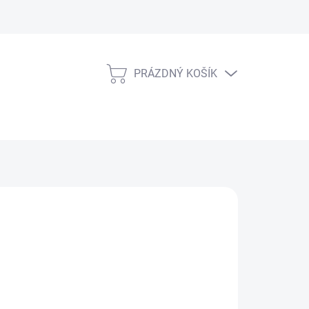
PRÁZDNÝ KOŠÍK
NÁKUPNÍ
KOŠÍK
NÉ