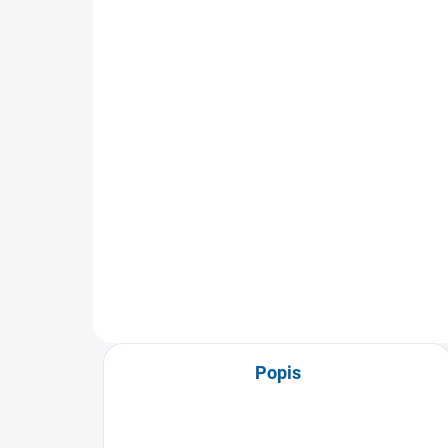
při plantární fasciitidě
ten
Adjust-to-Fit
Fit
899 Kč
72
Detail
Noční podpora chodidla při
Páse
plantární fasciitidě pomáhá
gelo
snižovat bolest paty a ranní
tlak
ztuhlost....
šlac
Popis