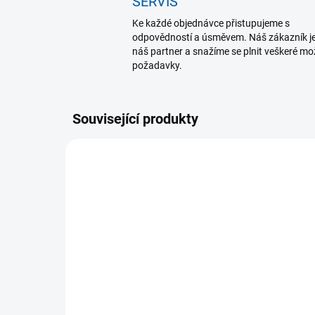
SERVIS
Ke každé objednávce přistupujeme s
odpovědností a úsměvem. Náš zákazník j
náš partner a snažíme se plnit veškeré m
požadavky.
Související produkty
MOMENTÁLNĚ NEDOSTUPNÉ
Mueller podpora chodidla
Mu