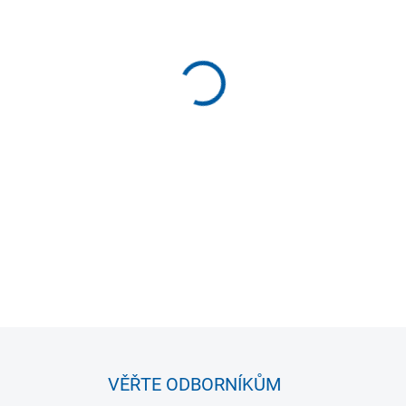
−
+
Závěsná magnetická tabule n
DETAILNÍ INFORMACE
VĚŘTE ODBORNÍKŮM