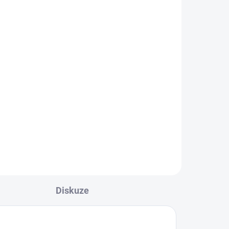
Mueller elastický pružný
ed
obvaz Wonder Wrap 7,6 ×
70,1 cm
319 Kč
l
Detail
ími
Univerzální elastický obvaz pro
rtu
rychlou fixaci a podporu svalů a
kloubů. Vysoká pružnost,
snadná...
Diskuze