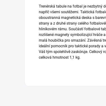
Trenérská tabule na fotbal je nezbytný 
napříč všemi soutěžemi. Taktická fotbal
oboustranná magnetická deska s barevn
strany a z druhé strany celého fotbalové
hliníkovém rámu. Součástí fotbalové ta
rozlišené magnety symbolizující hráče a 
malá houbička pro smazání. Závěsná tre
ideální pomocník pro taktické porady a vy
Váš tým spolehlivě zaskóruje. Celkový ro
celková hmotnost 1,1 kg.