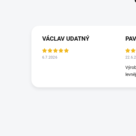
VÁCLAV UDATNÝ
PA
6.7.2026
22.6.
Výrob
levně