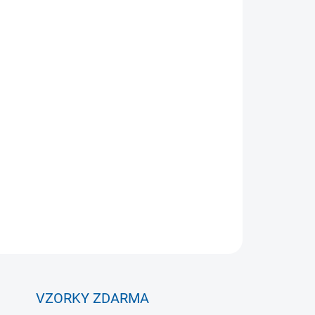
Přidat do košíku
a fotbal jako základní pomůcka každého trenéra
ZEPTAT SE
VZORKY ZDARMA