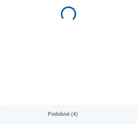
isový loket Adjust-to-
s klouby Comfort Hing
 s gelovým polštářkem
Knee Brace
9 Kč
1 499 Kč
Detail
Detai
k na tenisový loket s
Stabilní kolenní ortéza s bočn
vým polštářkem vytváří cílený
klouby pro vyšší oporu při spo
 pro úlevu při přetížení
a fyzické zátěži....
h....
Podobné (4)