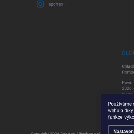
sporteo_
BLO
Chladí
Pomoc 
Povinn
2026: 
pozor
Používáme c
Sporto
by mě
webu a díky
funkce, výko
Nastaven
Copyright 2026
Sporteo
. Všechna práva vyhrazena.